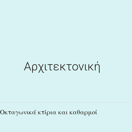
Skip
to
content
Αρχιτεκτονική
Οκταγωνικά
Οκταγωνικά κτίρια και καθαρμοί
κτίρια
και