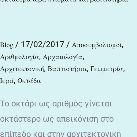
ιερά
κτίσματα
και
/
17/02/2017
/
,
βαπτιστήρια
Blog
Αποσυμβολισμοί
,
,
Αριθμολογία
Αρχαιολογία
,
,
,
Αρχιτεκτονική
Βαπτιστήρια
Γεωμετρία
,
Ιερά
Οκτάδα
Το οκτάρι ως αριθμός γίνεται
οκτάστερο ως απεικόνιση στο
επίπεδο και στην αρχιτεκτονική