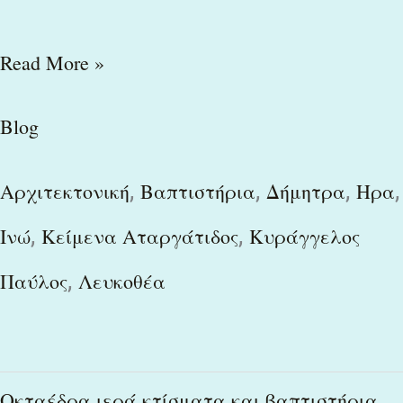
Read More »
Blog
,
,
,
,
Αρχιτεκτονική
Βαπτιστήρια
Δήμητρα
Ηρα
,
,
Ινώ
Κείμενα Αταργάτιδος
Κυράγγελος
,
Παύλος
Λευκοθέα
Οκταέδρα
Οκταέδρα ιερά κτίσματα και βαπτιστήρια