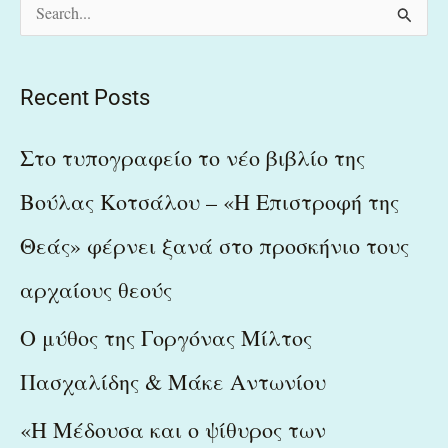
S
e
a
Recent Posts
r
c
Στο τυπογραφείο το νέο βιβλίο της
h
Βούλας Κοτσάλου – «Η Επιστροφή της
f
Θεάς» φέρνει ξανά στο προσκήνιο τους
o
r
αρχαίους θεούς
:
Ο μύθος της Γοργόνας Μίλτος
Πασχαλίδης & Μάκε Αντωνίου
«Η Μέδουσα και ο ψίθυρος των