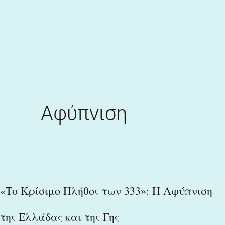
Skip
to
content
Αφύπνιση
«Το
«Το Κρίσιμο Πλήθος των 333»: Η Αφύπνιση
Κρίσιμο
της Ελλάδας και της Γης
Πλήθος