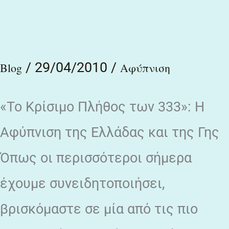
των
333»:
Η
/
29/04/2010
/
Blog
Αφύπνιση
Αφύπνιση
της
«Το Κρίσιμο Πλήθος των 333»: Η
Ελλάδας
Αφύπνιση της Ελλάδας και της Γης
και
Όπως οι περισσότεροι σήμερα
της
έχουμε συνειδητοποιήσει,
Γης
βρισκόμαστε σε μία από τις πιο