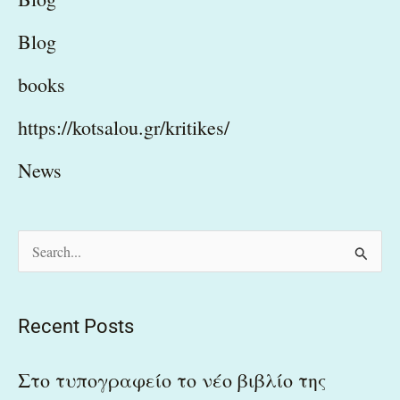
Blog
books
https://kotsalou.gr/kritikes/
News
S
e
a
Recent Posts
r
c
Στο τυπογραφείο το νέο βιβλίο της
h