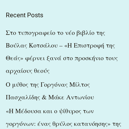
e
a
Recent Posts
r
c
Στο τυπογραφείο το νέο βιβλίο της
h
Βούλας Κοτσάλου – «Η Επιστροφή της
f
Θεάς» φέρνει ξανά στο προσκήνιο τους
o
r
αρχαίους θεούς
:
Ο μύθος της Γοργόνας Μίλτος
Πασχαλίδης & Μάκε Αντωνίου
«Η Μέδουσα και ο ψίθυρος των
γοργόνων: ένας θρύλος κατανόησης» της