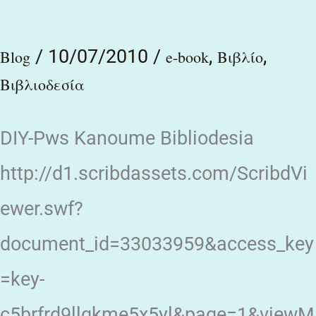
δέσουμε
/
10/07/2010
/
,
,
τα
Blog
e-book
Βιβλίο
βιβλία
Βιβλιοδεσία
μας
DIY-Pws Kanoume Bibliodesia
http://d1.scribdassets.com/ScribdVi
ewer.swf?
document_id=33033959&access_key
=key-
c5brfrd9llgkme5x5yl&page=1&viewM