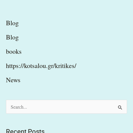
Blog
Blog
books
https://kotsalou.gr/kritikes/
News
S
e
a
Recent Posts