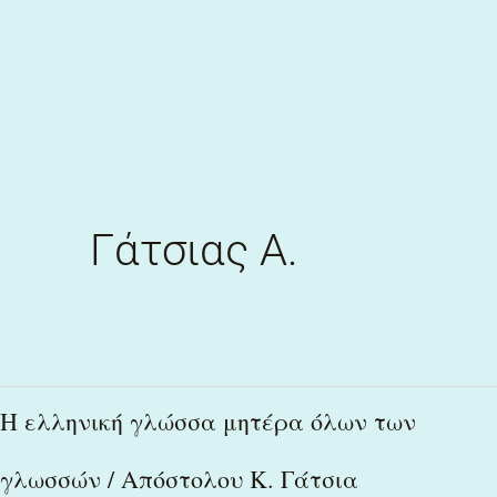
Skip
to
content
Γάτσιας Α.
Η
Η ελληνική γλώσσα μητέρα όλων των
ελληνική
γλωσσών / Απόστολου Κ. Γάτσια
γλώσσα