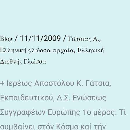
μητέρα
όλων
των
/
11/11/2009
/
,
Blog
Γάτσιας Α.
γλωσσών
,
Ελληνική γλώσσα αρχαία
Ελληνική
/
Διεθνής Γλώσσα
Απόστολου
Κ.
+ Ιερέως Αποστόλου Κ. Γάτσια,
Γάτσια
Εκπαιδευτικού, Δ.Σ. Ενώσεως
Συγγραφέων Ευρώπης 1ο μέρος: Tί
συμβαίνει στόν Κόσμο καί τήν