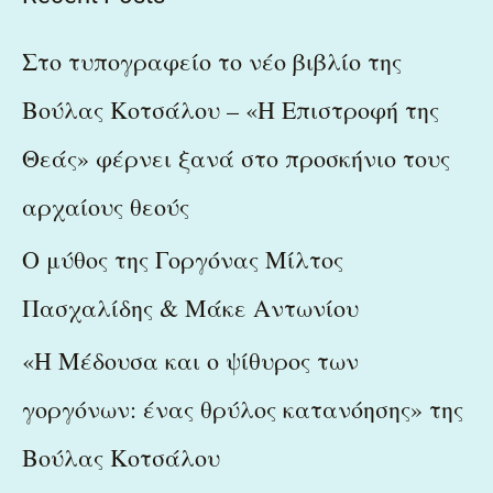
r
c
Στο τυπογραφείο το νέο βιβλίο της
h
Βούλας Κοτσάλου – «Η Επιστροφή της
f
Θεάς» φέρνει ξανά στο προσκήνιο τους
o
r
αρχαίους θεούς
:
Ο μύθος της Γοργόνας Μίλτος
Πασχαλίδης & Μάκε Αντωνίου
«Η Μέδουσα και ο ψίθυρος των
γοργόνων: ένας θρύλος κατανόησης» της
Βούλας Κοτσάλου