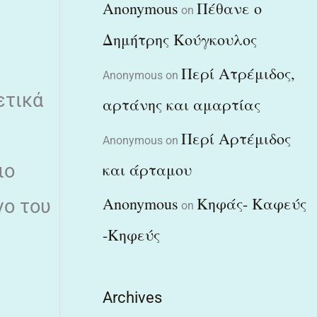
Anonymous
Πέθανε ο
on
Δημήτρης Κούγκουλος
Περί Ατρέμιδος,
Anonymous
on
ετικά
αρτάνης και αμαρτίας
Περί Αρτέμιδος
Anonymous
on
και άρταμου
ιο
Anonymous
Κηφάς- Καφεύς
γο του
on
-Κηφεύς
Archives