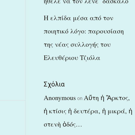
ήθελε να τον λένε δάσκαλο
Η ελπίδα μέσα από τον
ποιητικό λόγο: παρουσίαση
της νέας συλλογής του
Ελευθέριου Τζιόλα
Σχόλια
Anonymous
Αὕτη ἡ Ἄρκτος,
on
ἡ κτίσις ἡ δευτέρα, ἡ μικρά, ἡ
στενὴ ὁδός…