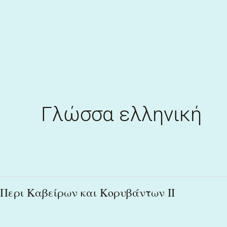
Skip
to
content
Γλώσσα ελληνική
Περι
Περι Καβείρων και Κορυβάντων ΙΙ
Καβείρων
και