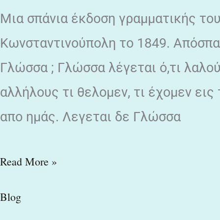
Μια σπάνια έκδοση γραμματικής το
Ελληνικής
γλώσσης
Κωνσταντινούπολη το 1849. Απόσπασ
/
Γλώσσα ; Γλώσσα λέγεται ό,τι λαλο
Νεόφυτου
αλλήλους τι θελομεν, τι έχομεν εις τ
Βάμβα
απο ημάς. Λεγεται δε Γλώσσα
Read More »
Blog