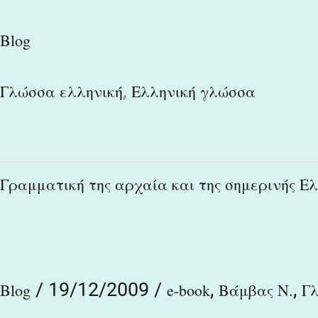
Blog
,
Γλώσσα ελληνική
Ελληνική γλώσσα
Γραμματική
Γραμματική της αρχαία και της σημερινής Ε
της
αρχαία
και
/
19/12/2009
/
,
,
της
Blog
e-book
Βάμβας Ν.
Γ
σημερινής