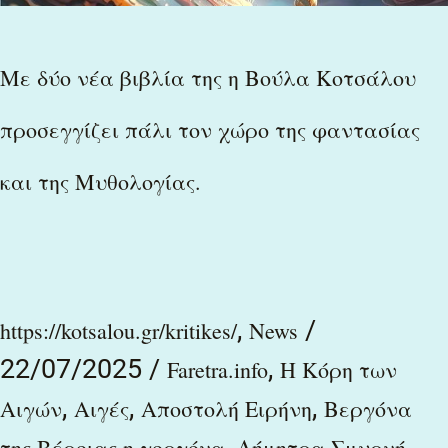
Μυθολογίας.
Με δύο νέα βιβλία της η Βούλα Κοτσάλου
προσεγγίζει πάλι τον χώρο της φαντασίας
και της Μυθολογίας.
,
/
https://kotsalou.gr/kritikes/
News
22/07/2025
/
,
Faretra.info
H Κόρη των
,
,
,
Αιγών
Αιγές
Αποστολή Ειρήνη
Βεργόνα
,
,
της Βέροιας η γοργόνα
Δήμητρα Σμυρνή