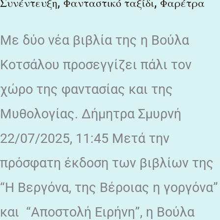
,
,
Συνέντευξη
Φανταστικό ταξίδι
Φαρέτρα
της
φαντασίας
Με δύο νέα βιβλία της η Βούλα
και
Κοτσάλου προσεγγίζει πάλι τον
της
χώρο της φαντασίας και της
Μυθολογίας.
Μυθολογίας. Δήμητρα Σμυρνή
22/07/2025, 11:45 Μετά την
πρόσφατη έκδοση των βιβλίων της
“Η Βεργόνα, της Βέροιας η γοργόνα”
και “Αποστολή Ειρήνη”, η Βούλα