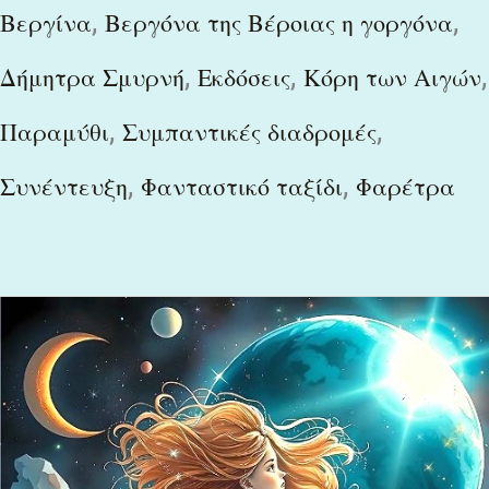
,
,
Βεργίνα
Βεργόνα της Βέροιας η γοργόνα
,
,
,
Δήμητρα Σμυρνή
Εκδόσεις
Κόρη των Αιγών
,
,
Παραμύθι
Συμπαντικές διαδρομές
,
,
Συνέντευξη
Φανταστικό ταξίδι
Φαρέτρα
Με
δύο
νέα
βιβλία