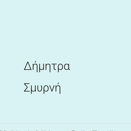
Skip
to
content
Δήμητρα
Σμυρνή
Με