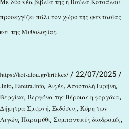
Με δύο νέα βιβλία της η Βούλα Κοτσάλου
δύο
προσεγγίζει πάλι τον χώρο της φαντασίας
νέα
και της Μυθολογίας.
βιβλία
της
η
Βούλα
/
22/07/2025
/
https://kotsalou.gr/kritikes/
Κοτσάλου
,
,
,
,
.info
Faretra.info
Αιγές
Αποστολή Ειρήνη
προσεγγίζει
,
,
Βεργίνα
Βεργόνα της Βέροιας η γοργόνα
πάλι
,
,
Δήμητρα Σμυρνή
Εκδόσεις
Κόρη των
τον
,
,
,
Αιγών
Παραμύθι
Συμπαντικές διαδρομές
χώρο