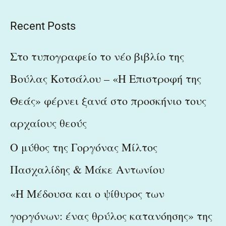
e
a
Recent Posts
r
c
Στο τυπογραφείο το νέο βιβλίο της
h
Βούλας Κοτσάλου – «Η Επιστροφή της
f
Θεάς» φέρνει ξανά στο προσκήνιο τους
o
r
αρχαίους θεούς
:
Ο μύθος της Γοργόνας Μίλτος
Πασχαλίδης & Μάκε Αντωνίου
«Η Μέδουσα και ο ψίθυρος των
γοργόνων: ένας θρύλος κατανόησης» της