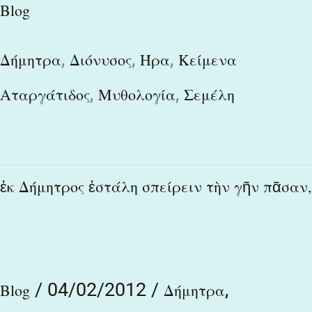
Blog
,
,
,
Δήμητρα
Διόνυσος
Ήρα
Κείμενα
,
,
Αταργάτιδος
Μυθολογία
Σεμέλη
ἐκ
ἐκ Δήμητρος ἐστάλη σπείρειν τὴν γῆν πᾶσαν,
Δήμητρος
ἐστάλη
σπείρειν
/
04/02/2012
/
,
τὴν
Blog
Δήμητρα