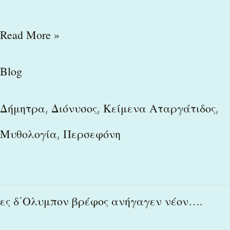
Read More »
Blog
,
,
,
Δήμητρα
Διόνυσος
Κείμενα Αταργάτιδος
,
Μυθολογία
Περσεφόνη
ες
ες δ΄Ολυμπον βρέφος ανήγαγεν νέον….
δ΄Ολυμπον