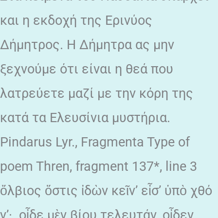
και η εκδοχή της Ερινύος
Δήμητρος. Η Δήμητρα ας μην
ξεχνούμε ότι είναι η θεά που
λατρεύετε μαζί με την κόρη της
κατά τα Ελευσίνια μυστήρια.
Pindarus Lyr., Fragmenta Type of
poem Thren, fragment 137*, line 3
ὄλβιος ὅστις ἰδὼν κεῖν’ εἶσ’ ὑπὸ χθό
ν’· οἶδε μὲν βίου τελευτάν, οἶδεν