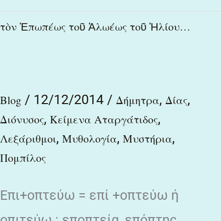
τὸν
τὸν Ἐπωπέως τοῦ Ἀλωέως τοῦ Ἡλίου…
Ἐπωπέως
τοῦ
Ἀλωέως
/
12/12/2014
/
,
,
τοῦ
Blog
Δήμητρα
Δίας
,
,
Ἡλίου…
Διόνυσος
Κείμενα Αταργάτιδος
,
,
,
Λεξάριθμοι
Μυθολογία
Μυστήρια
Πομπίλος
Επι+οπτεύω = επί +οπτεύω ή
οπιτεύω : εποπτεία, επόπτης,