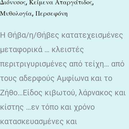
,
,
Διόνυσος
Κείμενα Αταργάτιδος
ἀπεθέμην
,
Μυθολογία
Περσεφόνη
εἰς
κάλαθον
Η Θήβα/η/Θήβες κατατεχεισμένες
καὶ
μεταφορικά … κλειστές
ἐκ
περιτριγυρισμένες από τείχη… από
καλάθου
εἰς
τους αδερφούς Αμφίωνα και το
κίστην
Ζήθο…Είδος κιβωτού, λάρνακος και
κίστης …εν τόπο και χρόνο
κατασκευασμένες και