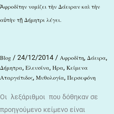
Ἀφροδίτην
Ἀφροδίτην νομίζει τὴν Δάειραν καὶ τὴν
νομίζει
αὐτὴν τῇ Δήμητρι λέγει.
τὴν
Δάειραν
καὶ
τὴν
/
24/12/2014
/
,
,
Blog
Αφροδίτη
Δάειρα
αὐτὴν
,
,
,
Δήμητρα
Ελευσίνα
Ηρα
Κείμενα
τῇ
,
,
Αταργάτιδος
Μυθολογία
Περσεφόνη
Δήμητρι
λέγει.
Οι λεξάριθμοι που δόθηκαν σε
προηγούμενο κείμενο είναι