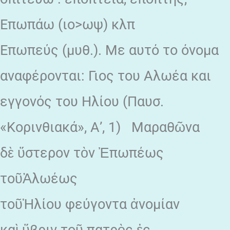
Επωπάω (ιο>ωψ) κλπ
Επωπεύς (μυθ.). Με αυτό το όνομα
αναφέρο­νται: Γιος του Αλωέα και
εγγονός του Ηλίου (Παυσ.
«Κορινθιακά», Α’, 1) Μαραθῶνα
δὲ ὕστερον τὸν Ἐπωπέως
τοῦἈλωέως
τοῦἩλίου φεύγοντα ἀνομίαν