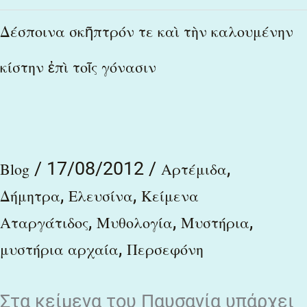
Δέσποινα
Δέσποινα σκῆπτρόν τε καὶ τὴν καλουμένην
σκῆπτρόν
κίστην ἐπὶ τοῖς γόνασιν
τε
καὶ
τὴν
καλουμένην
/
17/08/2012
/
,
Blog
Αρτέμιδα
κίστην
,
,
Δήμητρα
Ελευσίνα
Κείμενα
ἐπὶ
,
,
,
Αταργάτιδος
Μυθολογία
Μυστήρια
τοῖς
,
μυστήρια αρχαία
Περσεφόνη
γόνασιν
Στα κείμενα του Παυσανία υπάρχει