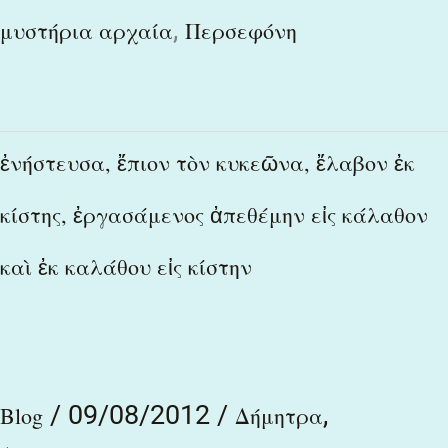
,
μυστήρια αρχαία
Περσεφόνη
ἐνήστευσα,
ἐνήστευσα, ἔπιον τὸν κυκεῶνα, ἔλαβον ἐκ
ἔπιον
κίστης, ἐργασάμενος ἀπεθέμην εἰς κάλαθον
τὸν
καὶ ἐκ καλάθου εἰς κίστην
κυκεῶνα,
ἔλαβον
ἐκ
κίστης,
/
09/08/2012
/
,
Blog
Δήμητρα
ἐργασάμενος