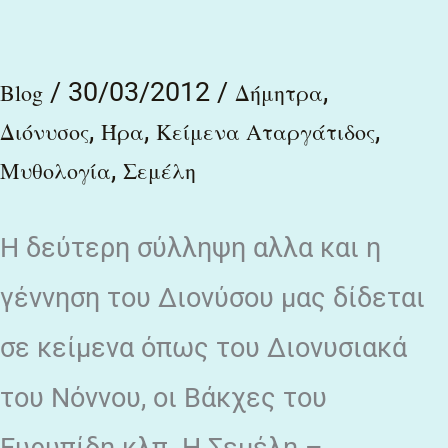
βρέφος
ανήγαγεν
/
30/03/2012
/
,
νέον….
Blog
Δήμητρα
,
,
,
Διόνυσος
Ήρα
Κείμενα Αταργάτιδος
,
Μυθολογία
Σεμέλη
Η δεύτερη σύλληψη αλλα και η
γέννηση του Διονύσου μας δίδεται
σε κείμενα όπως του Διονυσιακά
του Νόννου, οι Βάκχες του
Ευρυπίδη κλπ. Η Σεμέλη –