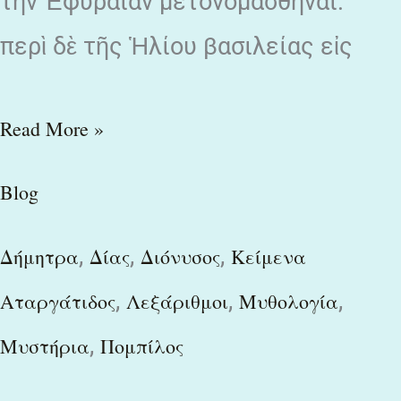
τὴν Ἐφυραίαν μετονομασθῆναι.
περὶ δὲ τῆς Ἡλίου βασιλείας εἰς
Read More »
Blog
,
,
,
Δήμητρα
Δίας
Διόνυσος
Κείμενα
,
,
,
Αταργάτιδος
Λεξάριθμοι
Μυθολογία
,
Μυστήρια
Πομπίλος