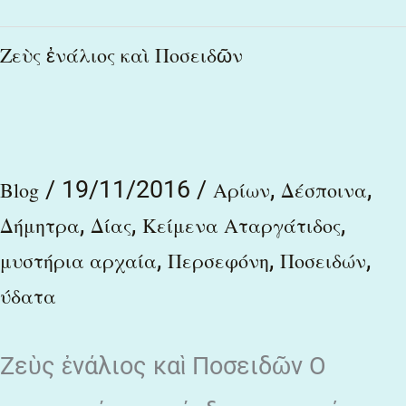
Ζεὺς
Ζεὺς ἐνάλιος καὶ Ποσειδῶν
ἐνάλιος
καὶ
Ποσειδῶν
/
19/11/2016
/
,
,
Blog
Αρίων
Δέσποινα
,
,
,
Δήμητρα
Δίας
Κείμενα Αταργάτιδος
,
,
,
μυστήρια αρχαία
Περσεφόνη
Ποσειδών
ύδατα
Ζεὺς ἐνάλιος καὶ Ποσειδῶν Ο