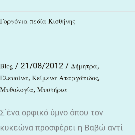
Γοργόνια
Γοργόνια πεδία Κισθήνης
πεδία
Κισθήνης
/
21/08/2012
/
,
Blog
Δήμητρα
,
,
Ελευσίνα
Κείμενα Αταργάτιδος
,
Μυθολογία
Μυστήρια
Σ΄ένα ορφικό ύμνο όπου τον
κυκεώνα προσφέρει η Βαβώ αντί