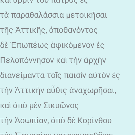
καὶ ὕβριν τοῦ πατρὸς ἐς
τὰ παραθαλάσσια μετοικῆσαι
τῆς Ἀττικῆς, ἀποθανόντος
δὲ Ἐπωπέως ἀφικόμενον ἐς
Πελοπόννησον καὶ τὴν ἀρχὴν
διανείμαντα τοῖς παισὶν αὐτὸν ἐς
τὴν Ἀττικὴν αὖθις ἀναχωρῆσαι,
καὶ ἀπὸ μὲν Σικυῶνος
τὴν Ἀσωπίαν, ἀπὸ δὲ Κορίνθου