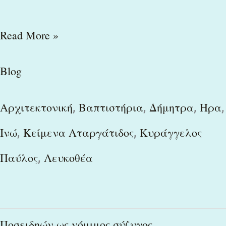
Read More »
Blog
,
,
,
,
Αρχιτεκτονική
Βαπτιστήρια
Δήμητρα
Ηρα
,
,
Ινώ
Κείμενα Αταργάτιδος
Κυράγγελος
,
Παύλος
Λευκοθέα
Ποσειδηών
Ποσειδηών ως νόμιμος σύζυγος