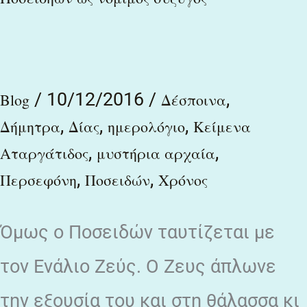
ως
νόμιμος
σύζυγος
/
10/12/2016
/
,
Blog
Δέσποινα
,
,
,
Δήμητρα
Δίας
ημερολόγιο
Κείμενα
,
,
Αταργάτιδος
μυστήρια αρχαία
,
,
Περσεφόνη
Ποσειδών
Χρόνος
Όμως ο Ποσειδών ταυτίζεται με
τον Ενάλιο Ζεύς. Ο Ζευς άπλωνε
την εξουσία του και στη θάλασσα κι