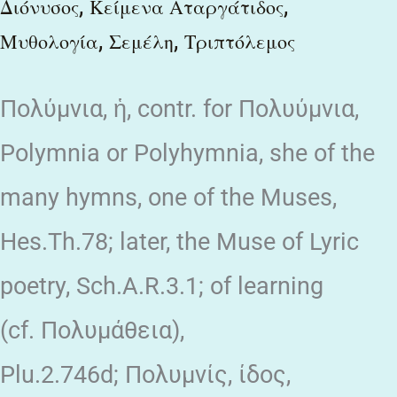
,
,
γῆν
Διόνυσος
Κείμενα Αταργάτιδος
,
,
Μυθολογία
Σεμέλη
Τριπτόλεμος
πᾶσαν,
Πολύμνια, ἡ, contr. for Πολυύμνια,
Polymnia or Polyhymnia, she of the
many hymns, one of the Muses,
Hes.Th.78; later, the Muse of Lyric
poetry, Sch.A.R.3.1; of learning
(cf. Πολυμάθεια),
Plu.2.746d; Πολυμνίς, ίδος,