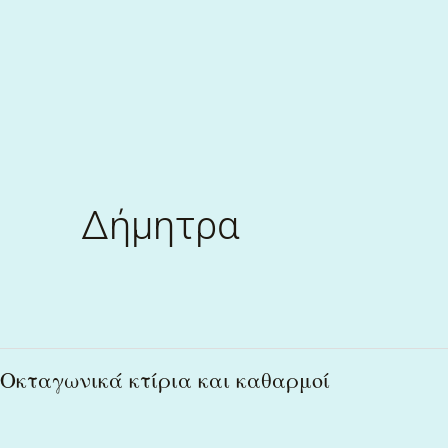
Skip
to
content
Δήμητρα
Οκταγωνικά
Οκταγωνικά κτίρια και καθαρμοί
κτίρια
και