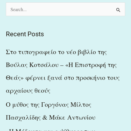
S
e
a
Recent Posts
r
c
Στο τυπογραφείο το νέο βιβλίο της
h
Βούλας Κοτσάλου – «Η Επιστροφή της
f
Θεάς» φέρνει ξανά στο προσκήνιο τους
o
r
αρχαίους θεούς
:
Ο μύθος της Γοργόνας Μίλτος
Πασχαλίδης & Μάκε Αντωνίου