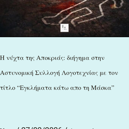
απο
τη
Μάσκα”
H νύχτα της Αποκριάς: διήγημα στην
Αστυνομική Συλλογή Λογοτεχνίας με τον
τίτλο “Εγκλήματα κάτω απο τη Μάσκα”