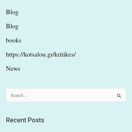
Blog
Blog
books
https://kotsalou.gr/kritikes/
News
S
e
a
Recent Posts
r