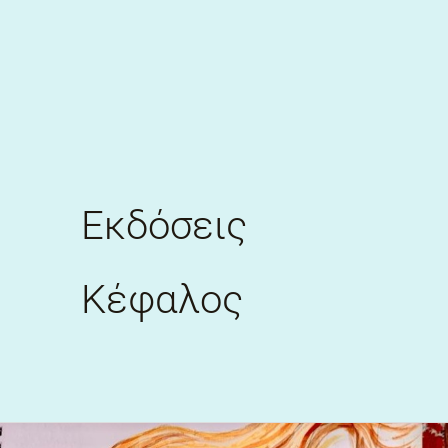
Skip
to
content
Εκδόσεις
Κέφαλος
3ος