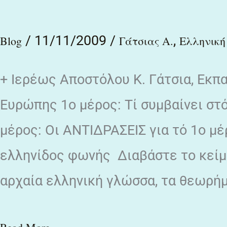
μητέρα
/
11/11/2009
/
,
όλων
Blog
Γάτσιας Α.
Ελληνική
των
+ Ιερέως Αποστόλου Κ. Γάτσια, Εκπ
γλωσσών
/
Ευρώπης 1ο μέρος: Tί συμβαίνει στό
Απόστολου
μέρος: Οι ΑΝΤΙΔΡΑΣΕΙΣ για τό 1ο 
Κ.
ελληνίδος φωνής Διαβάστε το κείμε
Γάτσια
αρχαία ελληνική γλώσσα, τα θεωρήμ