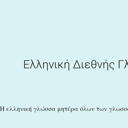
Skip
to
content
Ελληνική Διεθνής 
Η
Η ελληνική γλώσσα μητέρα όλων των γλωσσώ
ελληνική
γλώσσα