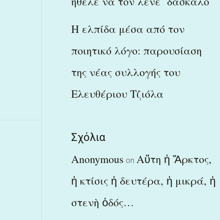
ήθελε να τον λένε δάσκαλο
Η ελπίδα μέσα από τον
ποιητικό λόγο: παρουσίαση
της νέας συλλογής του
Ελευθέριου Τζιόλα
Σχόλια
Anonymous
Αὕτη ἡ Ἄρκτος,
on
ἡ κτίσις ἡ δευτέρα, ἡ μικρά, ἡ
στενὴ ὁδός…