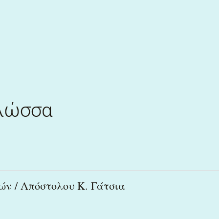
Γλώσσα
ν / Απόστολου Κ. Γάτσια