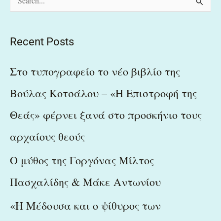
S
e
a
Recent Posts
r
c
Στο τυπογραφείο το νέο βιβλίο της
h
Βούλας Κοτσάλου – «Η Επιστροφή της
f
Θεάς» φέρνει ξανά στο προσκήνιο τους
o
r
αρχαίους θεούς
:
Ο μύθος της Γοργόνας Μίλτος
Πασχαλίδης & Μάκε Αντωνίου
«Η Μέδουσα και ο ψίθυρος των