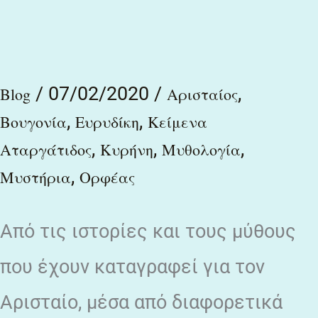
ἐκ
βοείων
ὀστέων
/
07/02/2020
/
,
Blog
Αρισταίος
γεννᾶται
,
,
Βουγονία
Ευρυδίκη
Κείμενα
,
,
,
Αταργάτιδος
Κυρήνη
Μυθολογία
,
Μυστήρια
Ορφέας
Από τις ιστορίες και τους μύθους
που έχουν καταγραφεί για τον
Αρισταίο, μέσα από διαφορετικά