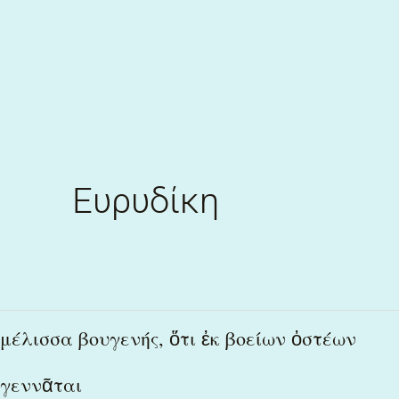
Skip
to
content
Ευρυδίκη
μέλισσα
μέλισσα βουγενής, ὅτι ἐκ βοείων ὀστέων
βουγενής,
γεννᾶται
ὅτι