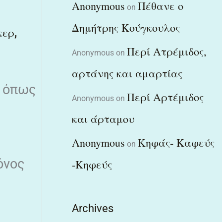
Anonymous
Πέθανε ο
on
Δημήτρης Κούγκουλος
,
κερ
Περί Ατρέμιδος,
Anonymous
on
αρτάνης και αμαρτίας
ς όπως
Περί Αρτέμιδος
Anonymous
on
και άρταμου
Anonymous
Κηφάς- Καφεύς
on
όνος
-Κηφεύς
Archives