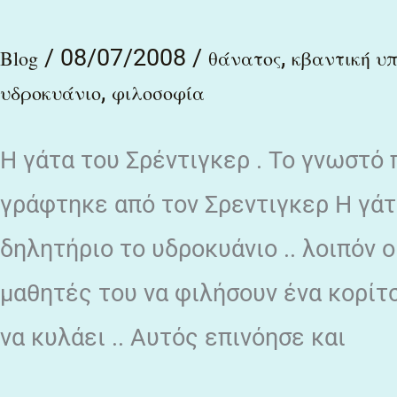
πείραμα
/
08/07/2008
/
,
της
Blog
θάνατος
κβαντική υ
,
γάτας
υδροκυάνιο
φιλοσοφία
του
Η γάτα του Σρέντιγκερ . Το γνωστό
Σρέντιγκερ
και
γράφτηκε από τον Σρεντιγκερ Η γάτ
τη
δηλητήριο το υδροκυάνιο .. λοιπόν 
φιλοσοφία
μαθητές του να φιλήσουν ένα κορίτσ
του
να κυλάει .. Αυτός επινόησε και
Λιαντίνη