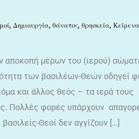
,
,
,
,
μοί
Δημιουργία
θάνατος
θρησκεία
Κείμεν
ην αποκοπή μέρων του (ιερού) σώμα
ιότητα των βασιλέων-Θεών οδηγεί φ
κόμα και άλλος θεός – τα ιερά τους
υς. Πολλές φορές υπάρχουν απαγορ
ι βασιλείς-Θεοί δεν αγγίζουν […]