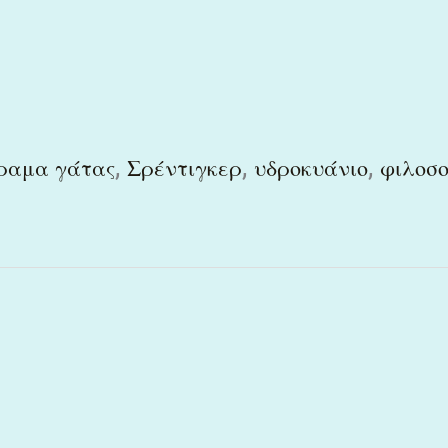
,
,
,
ραμα γάτας
Σρέντιγκερ
υδροκυάνιο
φιλοσ