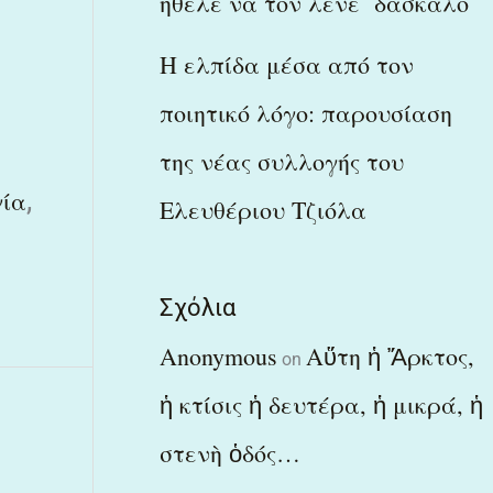
ήθελε να τον λένε δάσκαλο
Η ελπίδα μέσα από τον
ποιητικό λόγο: παρουσίαση
της νέας συλλογής του
,
ία
Ελευθέριου Τζιόλα
Σχόλια
Anonymous
Αὕτη ἡ Ἄρκτος,
on
ἡ κτίσις ἡ δευτέρα, ἡ μικρά, ἡ
στενὴ ὁδός…