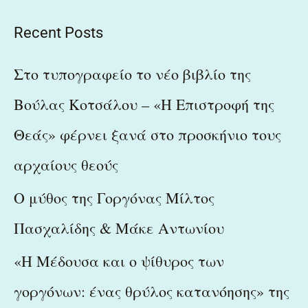
e
a
Recent Posts
r
c
Στο τυπογραφείο το νέο βιβλίο της
h
Βούλας Κοτσάλου – «Η Επιστροφή της
f
Θεάς» φέρνει ξανά στο προσκήνιο τους
o
r
αρχαίους θεούς
:
Ο μύθος της Γοργόνας Μίλτος
Πασχαλίδης & Μάκε Αντωνίου
«Η Μέδουσα και ο ψίθυρος των
γοργόνων: ένας θρύλος κατανόησης» της