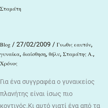
Σταμάτη
θήλυ
:
ή
ένας
/
27/02/2009
/
,
Blog
Γνωθις εαυτόν
συγγραφέας
,
,
,
,
γυναίκα
διαίσθηση
θήλυ
Σταμάτης Α.
στο
Χρόνος
γυναικείο
πλανήτη
Για ένα συγγραφέα ο γυναικείος
/
πλανήτης είναι ίσως πιο
Αλέξη
κοντινός.Κι αυτό γιατί ένα από τα
Σταμάτη