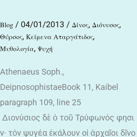
και
/
04/01/2013
/
,
,
οι
Blog
Δίνος
Διόνυσος
,
,
θύρσοι
Θύρσος
Κείμενα Αταργάτιδος
,
Μυθολογία
Ψυχή
Athenaeus Soph.,
DeipnosophistaeBook 11, Kaibel
paragraph 109, line 25
Διονύσιος δὲ ὁ τοῦ Τρύφωνός φησι
ν· τὸν ψυγέα ἐκάλουν οἱ ἀρχαῖοι δῖνο