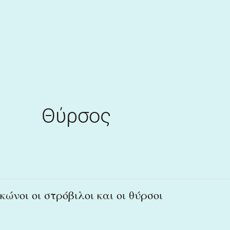
Skip
to
content
Θύρσος
κώνοι
κώνοι οι στρόβιλοι και οι θύρσοι
οι
στρόβιλοι