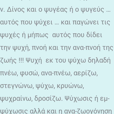
ν. Δίνος και ο ψυγέας ή ο ψυγεύς …
αυτός που ψύχει … και παγώνει τις
ψυχές ή μήπως αυτός που δίδει
την ψυχή, πνοή και την ανα-πνοή της
ζωής !!! Ψυχή εκ του ψύχω δηλαδή
πνέω, φυσώ, ανα-πνέω, αερίζω,
στεγνώνω, ψύχω, κρυώνω,
ψυχραίνω, δροσίζω. Ψύχωσις ή εμ-
ψύχωσις αλλά και η ανα-ζωογόνηση