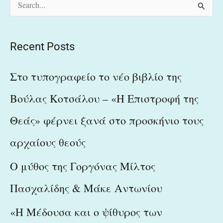
S
e
a
Recent Posts
r
c
Στο τυπογραφείο το νέο βιβλίο της
h
Βούλας Κοτσάλου – «Η Επιστροφή της
f
Θεάς» φέρνει ξανά στο προσκήνιο τους
o
r
αρχαίους θεούς
:
Ο μύθος της Γοργόνας Μίλτος
Πασχαλίδης & Μάκε Αντωνίου
«Η Μέδουσα και ο ψίθυρος των