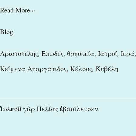
Read More »
Blog
,
,
,
,
,
Αριστοτέλης
Επωδές
θρησκεία
Ιατροί
Ιερά
,
,
Κείμενα Αταργάτιδος
Κέλσος
Κυβέλη
Ἰωλκοῦ
Ἰωλκοῦ γὰρ Πελίας ἐβασίλευσεν.
γὰρ
Πελίας