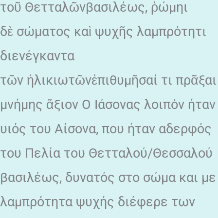
τοῦ Θετταλῶνβασιλέως, ῥώμηι
δὲ σώματος καὶ ψυχῆς λαμπρότητι
διενέγκαντα
τῶν ἡλικιωτῶνἐπιθυμῆσαί τι πρᾶξαι
μνήμης ἄξιον Ο Ιάσονας λοιπόν ήταν
υιός του Αίσονα, που ήταν αδερφός
του Πελία του Θετταλού/Θεσσαλού
βασιλέως, δυνατός στο σώμα και με
λαμπρότητα ψυχής διέφερε των