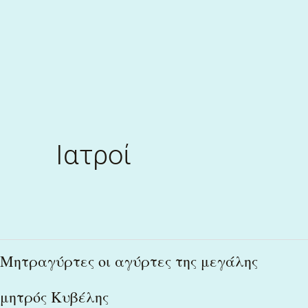
Skip
to
content
Ιατροί
Μητραγύρτες
Μητραγύρτες οι αγύρτες της μεγάλης
οι
μητρός Κυβέλης
αγύρτες