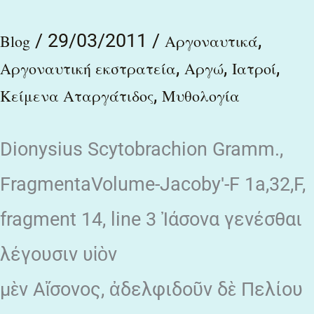
ἐβασίλευσεν.
/
29/03/2011
/
,
Blog
Αργοναυτικά
,
,
,
Αργοναυτική εκστρατεία
Αργώ
Ιατροί
,
Κείμενα Αταργάτιδος
Μυθολογία
Dionysius Scytobrachion Gramm.,
FragmentaVolume-Jacobyʹ-F 1a,32,F,
fragment 14, line 3 Ἰάσονα γενέσθαι
λέγουσιν υἱὸν
μὲν Αἴσονος, ἀδελφιδοῦν δὲ Πελίου