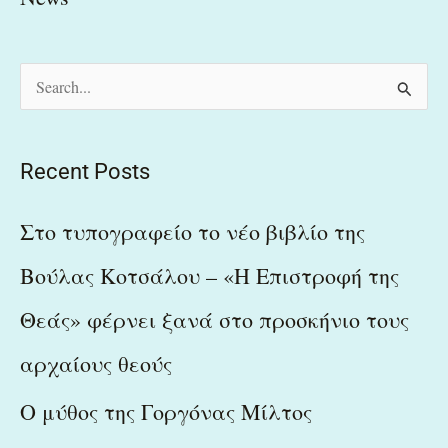
S
e
a
Recent Posts
r
c
Στο τυπογραφείο το νέο βιβλίο της
h
Βούλας Κοτσάλου – «Η Επιστροφή της
f
Θεάς» φέρνει ξανά στο προσκήνιο τους
o
r
αρχαίους θεούς
:
Ο μύθος της Γοργόνας Μίλτος