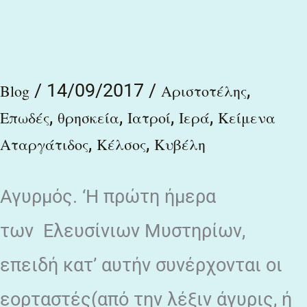
της
μεγάλης
μητρός
/
14/09/2017
/
,
Blog
Αριστοτέλης
Κυβέλης
,
,
,
,
Επωδές
θρησκεία
Ιατροί
Ιερά
Κείμενα
,
,
Αταργάτιδος
Κέλσος
Κυβέλη
Αγυρμός. ‘Η πρώτη ήμερα
των Ελευσίνιων Μυστηρίων,
επειδή κατ’ αυτήν συνέρχονται οι
εορταστές(από την λέξιν άγυρις, ή