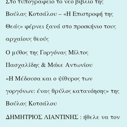
Στο τυπογραφείο το νέο βιβλίο της
h
Βούλας Κοτσάλου – «Η Επιστροφή της
f
Θεάς» φέρνει ξανά στο προσκήνιο τους
o
r
αρχαίους θεούς
:
Ο μύθος της Γοργόνας Μίλτος
Πασχαλίδης & Μάκε Αντωνίου
«Η Μέδουσα και ο ψίθυρος των
γοργόνων: ένας θρύλος κατανόησης» της
Βούλας Κοτσάλου
ΔΗΜΗΤΡΙΟΣ ΛΙΑΝΤΙΝΗΣ : ήθελε να τον