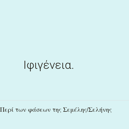
Skip
to
content
Ιφιγένεια.
Περί
Περί των φάσεων της Σεμέλης/Σελήνης
των
φάσεων