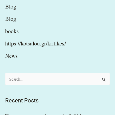
Blog
Blog
books
https://kotsalou.gr/kritikes/
News
S
e
a
Recent Posts
r
c