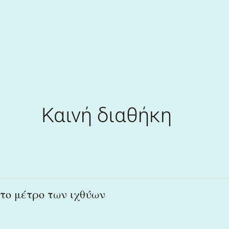
Skip
to
content
Καινή διαθήκη
το
το μέτρο των ιχθύων
μέτρο
των