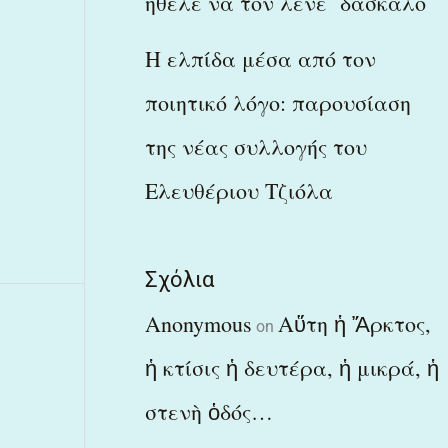
ήθελε να τον λένε δάσκαλο
Η ελπίδα μέσα από τον
ποιητικό λόγο: παρουσίαση
της νέας συλλογής του
Ελευθέριου Τζιόλα
Σχόλια
Anonymous
Αὕτη ἡ Ἄρκτος,
on
ἡ κτίσις ἡ δευτέρα, ἡ μικρά, ἡ
στενὴ ὁδός…