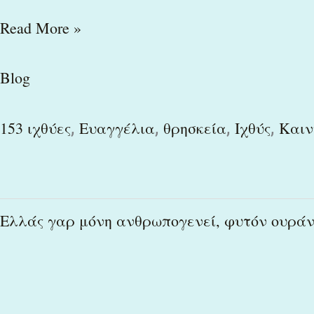
Read More »
Blog
,
,
,
,
153 ιχθύες
Ευαγγέλια
θρησκεία
Ιχθύς
Καιν
Ελλάς
Ελλάς γαρ μόνη ανθρωπογενεί, φυτόν ουράν
γαρ
μόνη
ανθρωπογενεί,