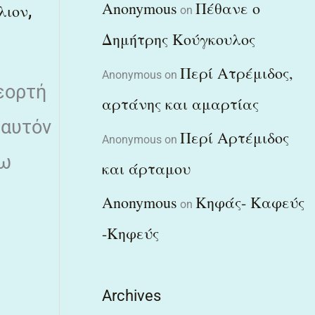
Anonymous
Πέθανε ο
,
λιον
on
Δημήτρης Κούγκουλος
Περί Ατρέμιδος,
Anonymous
on
εορτή
αρτάνης και αμαρτίας
 αυτόν
Περί Αρτέμιδος
Anonymous
on
τω
και άρταμου
Anonymous
Κηφάς- Καφεύς
on
-Κηφεύς
Archives