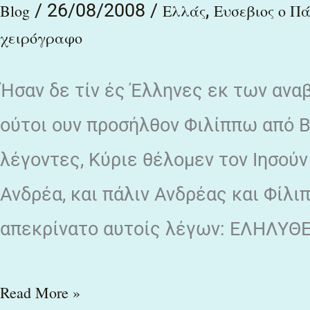
/
26/08/2008
/
,
φυτόν
Blog
Ελλάς
Ευσεβιος ο Π
ουράνιον
χειρόγραφο
και
Ήσαν δε τίν ές Έλληνες εκ των ανα
βλάστημα
Θείον
ούτοι ουν προσήλθον Φιλίππω από Β
ηκριβωμένον
λέγοντες, Κύριε θέλομεν τον Ιησούν
Ανδρέα, και πάλιν Ανδρέας και Φίλι
απεκρίνατο αυτοίς λέγων: ΕΛΗΛΥΘ
Read More »