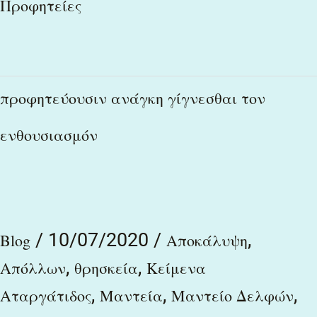
Προφητείες
προφητεύουσιν
προφητεύουσιν ανάγκη γίγνεσθαι τον
ανάγκη
ενθουσιασμόν
γίγνεσθαι
τον
ενθουσιασμόν
/
10/07/2020
/
,
Blog
Αποκάλυψη
,
,
Απόλλων
θρησκεία
Κείμενα
,
,
,
Αταργάτιδος
Μαντεία
Μαντείο Δελφών