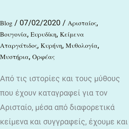
βοείων
ὀστέων
/
07/02/2020
/
,
Blog
Αρισταίος
γεννᾶται
,
,
Βουγονία
Ευρυδίκη
Κείμενα
,
,
,
Αταργάτιδος
Κυρήνη
Μυθολογία
,
Μυστήρια
Ορφέας
Από τις ιστορίες και τους μύθους
που έχουν καταγραφεί για τον
Αρισταίο, μέσα από διαφορετικά
κείμενα και συγγραφείς, έχουμε και