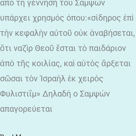
από τη γέννησή του Σαμψών
υπάρχει χρησμός όπου:«σίδηρος ἐπὶ
τὴν κεφαλὴν αὐτοῦ οὐκ ἀναβήσεται,
ὅτι ναζὶρ Θεοῦ ἔσται τὸ παιδάριον
ἀπὸ τῆς κοιλίας, καὶ αὐτὸς ἄρξεται
σῶσαι τὸν Ἰσραὴλ ἐκ χειρὸς
Φυλιστιΐμ» Δηλαδή ο Σαμψών
απαγορεύεται