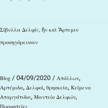
Σίβυλλα
Σίβυλλα Δελφίς, ἣν καὶ Ἄρτεμιν
Δελφίς,
προσηγόρευσαν
ἣν
καὶ
Ἄρτεμιν
προσηγόρευσαν
/
04/09/2020
/
,
Blog
Απόλλων
,
,
,
Αρτέμιδα
Δελφοί
θρησκεία
Κείμενα
,
,
Αταργάτιδος
Μαντείο Δελφών
Προφητείες