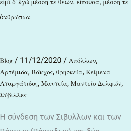
εἰμὶ δ' ἐγὼ μέσση τε θεῶν, εἰποῦσα, μέσση τε
δ'
ἀνθρώπων
ἐγὼ
μέσση
τε
θεῶν,
/
11/12/2020
/
,
Blog
Απόλλων
εἰποῦσα,
,
,
,
Αρτέμιδα
Βάκχος
θρησκεία
Κείμενα
μέσση
,
,
,
Αταργάτιδος
Μαντεία
Μαντείο Δελφών
τε
Σύβιλλες
ἀνθρώπων
Η σύνδεση των Σιβυλλων και των