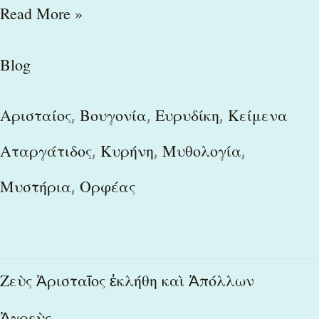
Read More »
Blog
,
,
,
Αρισταίος
Βουγονία
Ευρυδίκη
Κείμενα
,
,
,
Αταργάτιδος
Κυρήνη
Μυθολογία
,
Μυστήρια
Ορφέας
Ζεὺς
Ζεὺς Ἀρισταῖος ἐκλήθη καὶ Ἀπόλλων
Ἀρισταῖος
Ἀγρεὺς…