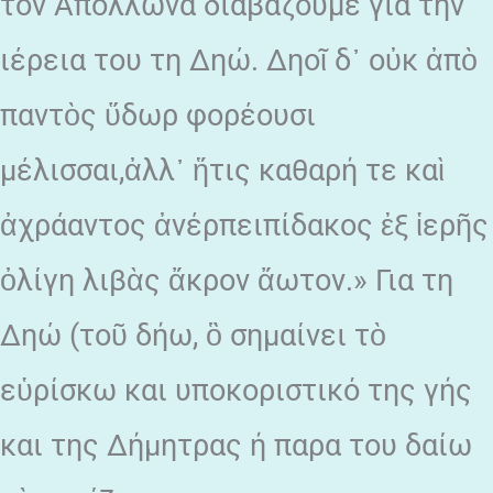
τον Απόλλωνα διαβάζουμε για την
ιέρεια του τη Δηώ. Δηοῖ δ᾽ οὐκ ἀπὸ
παντὸς ὕδωρ φορέουσι
μέλισσαι,ἀλλ᾽ ἥτις καθαρή τε καὶ
ἀχράαντος ἀνέρπειπίδακος ἐξ ἱερῆς
ὀλίγη λιβὰς ἄκρον ἄωτον.» Για τη
Δηώ (τοῦ δήω, ὃ σημαίνει τὸ
εὑρίσκω και υποκοριστικό της γής
και της Δήμητρας ή παρα του δαίω