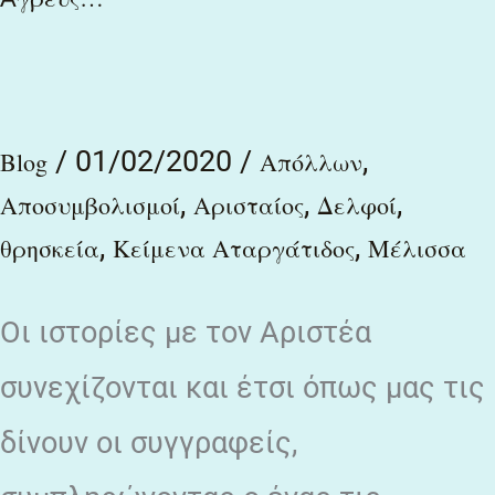
ἐκλήθη
καὶ
Ἀπόλλων
Ἀγρεὺς…
/
01/02/2020
/
,
Blog
Απόλλων
,
,
,
Αποσυμβολισμοί
Αρισταίος
Δελφοί
,
,
θρησκεία
Κείμενα Αταργάτιδος
Μέλισσα
Οι ιστορίες με τον Αριστέα
συνεχίζονται και έτσι όπως μας τις
δίνουν οι συγγραφείς,