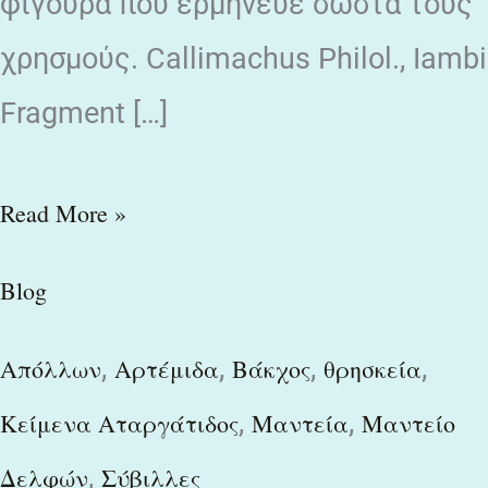
φιγούρα που ερμήνευε σωστά τους
χρησμούς. Callimachus Philol., Iambi
Fragment […]
Read More »
Blog
,
,
,
,
Απόλλων
Αρτέμιδα
Βάκχος
θρησκεία
,
,
Κείμενα Αταργάτιδος
Μαντεία
Μαντείο
,
Δελφών
Σύβιλλες