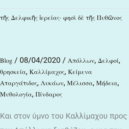
τῆς
τῆς Δελφικῆς ἱερείας· φησὶ δὲ τῆς Πυθῶνος
Δελφικῆς
ἱερείας·
φησὶ
/
08/04/2020
/
,
,
δὲ
Blog
Απόλλων
Δελφοί
,
,
τῆς
θρησκεία
Καλλίμαχος
Κείμενα
,
,
,
,
Αταργάτιδος
Λυκάων
Μέλισσα
Μήδεια
Πυθῶνος
,
Μυθολογία
Πίνδαρος
Και στον ύμνο του Καλλίμαχου προς