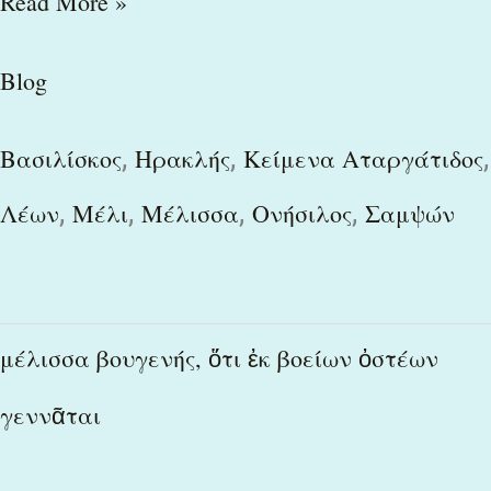
Read More »
Blog
,
,
,
Βασιλίσκος
Ηρακλής
Κείμενα Αταργάτιδος
,
,
,
,
Λέων
Μέλι
Μέλισσα
Ονήσιλος
Σαμψών
μέλισσα
μέλισσα βουγενής, ὅτι ἐκ βοείων ὀστέων
βουγενής,
γεννᾶται
ὅτι
ἐκ