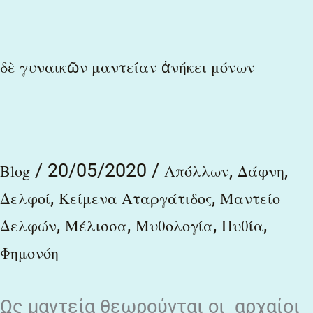
δὲ
δὲ γυναικῶν μαντείαν ἀνήκει μόνων
γυναικῶν
μαντείαν
ἀνήκει
/
20/05/2020
/
,
,
μόνων
Blog
Απόλλων
Δάφνη
,
,
Δελφοί
Κείμενα Αταργάτιδος
Μαντείο
,
,
,
,
Δελφών
Μέλισσα
Μυθολογία
Πυθία
Φημονόη
Ως μαντεία θεωρούνται οι αρχαίοι