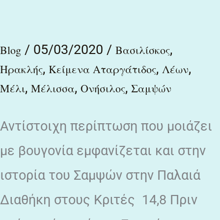
καὶ
τί
ἰσχυρότερον
/
05/03/2020
/
,
Blog
Βασιλίσκος
λέοντος;
,
,
,
Ηρακλής
Κείμενα Αταργάτιδος
Λέων
,
,
,
Μέλι
Μέλισσα
Ονήσιλος
Σαμψών
Αντίστοιχη περίπτωση που μοιάζει
με βουγονία εμφανίζεται και στην
ιστορία του Σαμψών στην Παλαιά
Διαθήκη στους Κριτές 14,8 Πριν