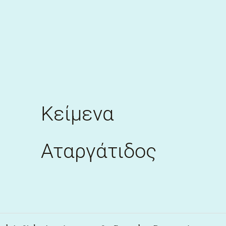
Skip
to
content
Κείμενα
Αταργάτιδος
εἰμὶ