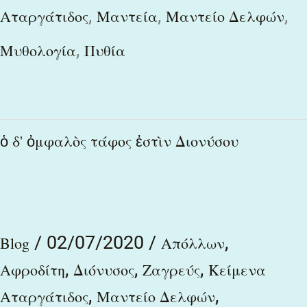
,
,
,
Αταργάτιδος
Μαντεία
Μαντείο Δελφών
,
Μυθολογία
Πυθία
ὁ
ὁ δ' ὀμφαλὸς τάφος ἐστὶν Διονύσου
δ'
ὀμφαλὸς
τάφος
/
02/07/2020
/
,
ἐστὶν
Blog
Απόλλων
,
,
,
Διονύσου
Αφροδίτη
Διόνυσος
Ζαγρεύς
Κείμενα
,
,
Αταργάτιδος
Μαντείο Δελφών