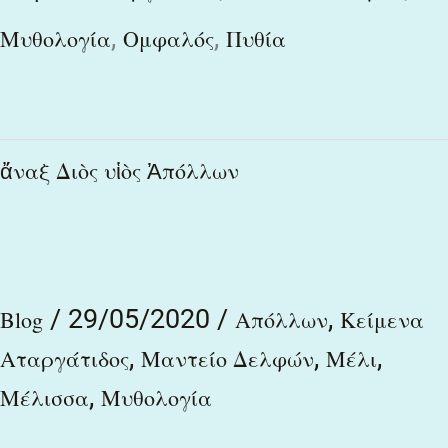
,
,
Μυθολογία
Ομφαλός
Πυθία
ἄναξ
ἄναξ Διὸς υἱὸς Ἀπόλλων
Διὸς
υἱὸς
Ἀπόλλων
/
29/05/2020
/
,
Blog
Απόλλων
Κείμενα
,
,
,
Αταργάτιδος
Μαντείο Δελφών
Μέλι
,
Μέλισσα
Μυθολογία