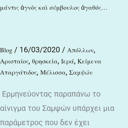
μάντις
μάντις ἁγνὸς καὶ σύμβουλος ἀγαθός…
ἁγνὸς
καὶ
σύμβουλος
/
16/03/2020
/
,
ἀγαθός…
Blog
Απόλλων
,
,
,
Αρισταίος
θρησκεία
Ιερά
Κείμενα
,
,
Αταργάτιδος
Μέλισσα
Σαμψών
Ερμηνεύοντας παραπάνω το
αίνιγμα του Σαμψών υπάρχει μια
παράμετρος που δεν έχει