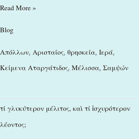
Read More »
Blog
,
,
,
,
Απόλλων
Αρισταίος
θρησκεία
Ιερά
,
,
Κείμενα Αταργάτιδος
Μέλισσα
Σαμψών
τί
τί γλυκύτερον μέλιτος, καὶ τί ἰσχυρότερον
γλυκύτερον
λέοντος;
μέλιτος,