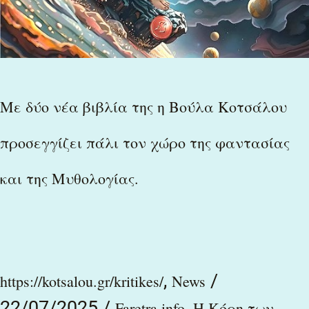
και
της
Μυθολογίας.
Με δύο νέα βιβλία της η Βούλα Κοτσάλου
προσεγγίζει πάλι τον χώρο της φαντασίας
και της Μυθολογίας.
,
/
https://kotsalou.gr/kritikes/
News
22/07/2025
/
,
Faretra.info
H Κόρη των