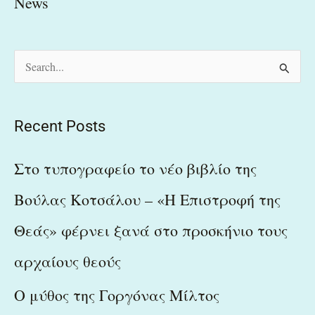
News
S
e
a
Recent Posts
r
c
Στο τυπογραφείο το νέο βιβλίο της
h
Βούλας Κοτσάλου – «Η Επιστροφή της
f
Θεάς» φέρνει ξανά στο προσκήνιο τους
o
r
αρχαίους θεούς
:
Ο μύθος της Γοργόνας Μίλτος