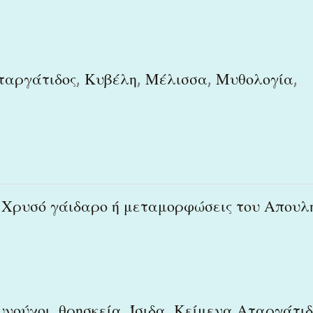
,
,
,
,
ταργάτιδος
Κυβέλη
Μέλισσα
Μυθολογία
 Χρυσό γάιδαρο ή μεταμορφώσεις του Απουλ
,
,
,
υνούχοι
θρησκεία
Ίσιδα
Κείμενα Αταργάτιδ