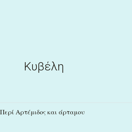
Skip
to
content
Κυβέλη
Περί
Περί Αρτέμιδος και άρταμου
Αρτέμιδος
και