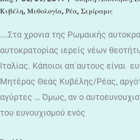
,
,
,
το
Κυβέλη
Μυθολογία
Ρέα
Σεμίραμις
Χρυσό
….Στα χρονια της Ρωμαικής αυτοκρ
γάιδαρο
ή
αυτοκρατορίας ιερείς νέων θεοτήτω
μεταμορφώσεις
Ιταλίας. Κάποιοι απ΄αυτους είναι ε
του
Μητέρας Θεάς Κυβέλης/Ρέας, αργότ
Απουλήιου
αγύρτες … Όμως, αν ο αυτοευνουχισμ
του ευνουχισμού ενός