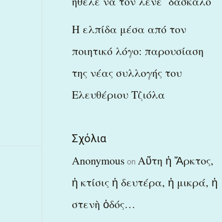
ήθελε να τον λένε δάσκαλο
Η ελπίδα μέσα από τον
ποιητικό λόγο: παρουσίαση
της νέας συλλογής του
Ελευθέριου Τζιόλα
Σχόλια
Anonymous
Αὕτη ἡ Ἄρκτος,
on
ἡ κτίσις ἡ δευτέρα, ἡ μικρά, ἡ
στενὴ ὁδός…