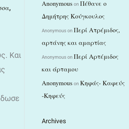
Anonymous
Πέθανε ο
on
,
σσα
Δημήτρης Κούγκουλος
Περί Ατρέμιδος,
Anonymous
on
αρτάνης και αμαρτίας
ς. Και
Περί Αρτέμιδος
Anonymous
on
και άρταμου
ας
Anonymous
Κηφάς- Καφεύς
on
-Κηφεύς
 έδωσε
Archives