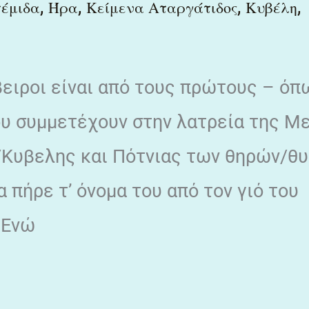
,
,
,
,
έμιδα
Ήρα
Κείμενα Αταργάτιδος
Κυβέλη
βειροι είναι από τους πρώτους – όπ
υ συμμετέχουν στην λατρεία της Μ
 /Κυβελης και Πότνιας των θηρών/θ
 πήρε τ’ όνομα του από τον γιό του
 Ενώ