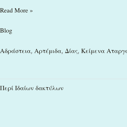
Read More »
Blog
,
,
,
Αδράστεια
Αρτέμιδα
Δίας
Κείμενα Αταργά
Περί
Περί Ιδαίων δακτύλων
Ιδαίων
δακτύλων