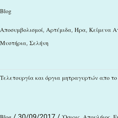
Blog
,
,
,
Αποσυμβολισμοί
Αρτέμιδα
Ήρα
Κείμενα Α
,
Μυστήρια
Σελήνη
Τελετουργία
Τελετουργία και όργια μητραγυρτών απο το
και
όργια
μητραγυρτών
/
30/09/2017
/
,
,
απο
Blog
'Οσιρις
Απουλήιος
Ε