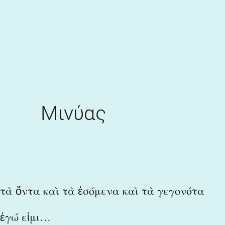
Skip
to
content
Μινύας
τὰ
τὰ ὄντα καὶ τὰ ἐσόμενα καὶ τὰ γεγονότα
ὄντα
ἐγώ εἰμι…
καὶ