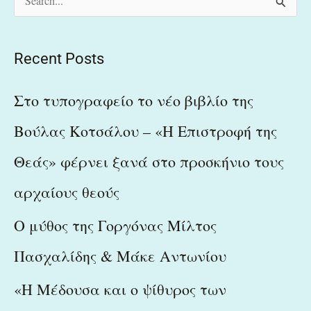
S
e
a
Recent Posts
r
c
Στο τυπογραφείο το νέο βιβλίο της
h
Βούλας Κοτσάλου – «Η Επιστροφή της
f
Θεάς» φέρνει ξανά στο προσκήνιο τους
o
r
αρχαίους θεούς
:
Ο μύθος της Γοργόνας Μίλτος
Πασχαλίδης & Μάκε Αντωνίου
«Η Μέδουσα και ο ψίθυρος των