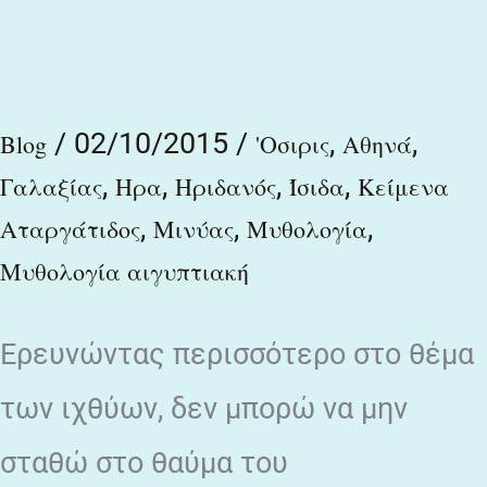
τὰ
ἐσόμενα
καὶ
/
02/10/2015
/
,
,
Blog
'Οσιρις
Αθηνά
τὰ
,
,
,
,
Γαλαξίας
Ηρα
Ηριδανός
Ίσιδα
Κείμενα
γεγονότα
,
,
,
Αταργάτιδος
Μινύας
Μυθολογία
ἐγώ
Μυθολογία αιγυπτιακή
εἰμι…
Ερευνώντας περισσότερο στο θέμα
των ιχθύων, δεν μπορώ να μην
σταθώ στο θαύμα του