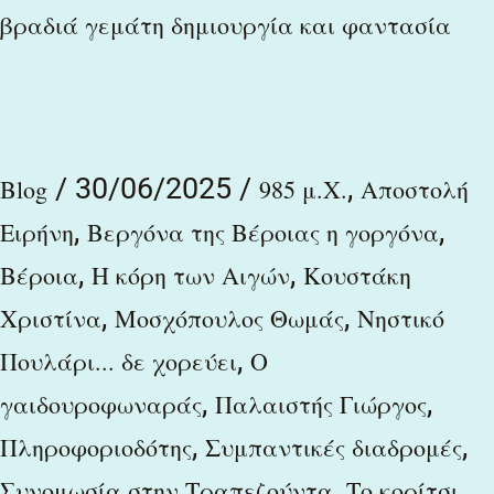
και
βραδιά γεμάτη δημιουργία και φαντασία
φαντασία
/
30/06/2025
/
,
Blog
985 μ.Χ.
Αποστολή
,
,
Ειρήνη
Βεργόνα της Βέροιας η γοργόνα
,
,
Βέροια
Η κόρη των Αιγών
Κουστάκη
,
,
Χριστίνα
Μοσχόπουλος Θωμάς
Νηστικό
,
Πουλάρι... δε χορεύει
Ο
,
,
γαιδουροφωναράς
Παλαιστής Γιώργος
,
,
Πληροφοριοδότης
Συμπαντικές διαδρομές
,
Συνομωσία στην Τραπεζούντα
Το κορίτσι