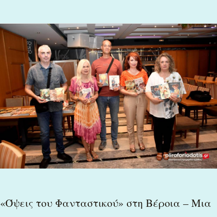
«Όψεις
του
Φανταστικού»
στη
Βέροια
–
Μια
βραδιά
γεμάτη
«Όψεις του Φανταστικού» στη Βέροια – Μια
δημιουργία