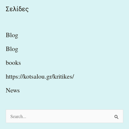
Σελίδες
Blog
Blog
books
https://kotsalou.gr/kritikes/
News
S
e