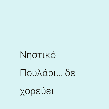
Skip
to
content
Νηστικό
Πουλάρι… δε
χορεύει