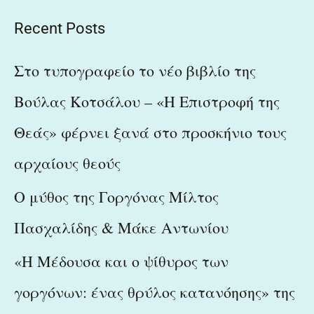
a
Recent Posts
r
c
Στο τυπογραφείο το νέο βιβλίο της
h
Βούλας Κοτσάλου – «Η Επιστροφή της
f
Θεάς» φέρνει ξανά στο προσκήνιο τους
o
r
αρχαίους θεούς
:
Ο μύθος της Γοργόνας Μίλτος
Πασχαλίδης & Μάκε Αντωνίου
«Η Μέδουσα και ο ψίθυρος των
γοργόνων: ένας θρύλος κατανόησης» της