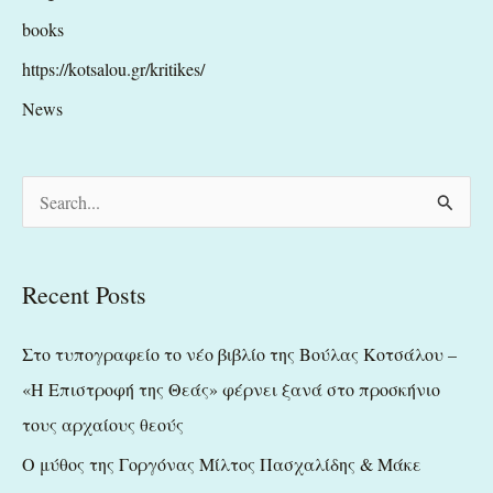
books
https://kotsalou.gr/kritikes/
News
S
e
a
Recent Posts
r
c
Στο τυπογραφείο το νέο βιβλίο της Βούλας Κοτσάλου –
h
«Η Επιστροφή της Θεάς» φέρνει ξανά στο προσκήνιο
f
τους αρχαίους θεούς
o
Ο μύθος της Γοργόνας Μίλτος Πασχαλίδης & Μάκε
r