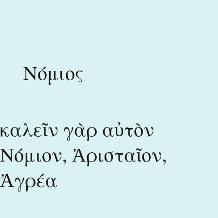
Skip
to
Νόμιος
content
καλεῖν γὰρ αὐτὸν
καλεῖν
γὰρ
Νόμιον, Ἀρισταῖον,
αὐτὸν
Νόμιον,
Ἀγρέα
Ἀρισταῖον,
Ἀγρέα