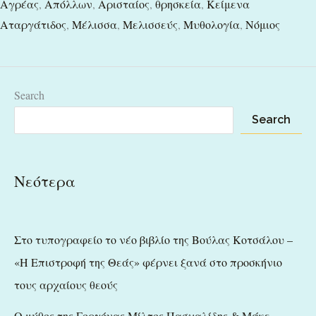
Αγρέας
,
Απόλλων
,
Αρισταίος
,
θρησκεία
,
Κείμενα
Αταργάτιδος
,
Μέλισσα
,
Μελισσεύς
,
Μυθολογία
,
Νόμιος
Search
Search
Νεότερα
Στο τυπογραφείο το νέο βιβλίο της Βούλας Κοτσάλου –
«Η Επιστροφή της Θεάς» φέρνει ξανά στο προσκήνιο
τους αρχαίους θεούς
Ο μύθος της Γοργόνας Μίλτος Πασχαλίδης & Μάκε