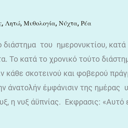
,
,
,
,
ς
Λητώ
Μυθολογία
Νύχτα
Ρέα
o διάστημα του ημε­ρονυκτίου, κατά
τα. Το κατά το χρονικό τούτο διάστη
ιν κάθε σκοτεινού και φοβερού πρά
ην άνατολήν έμφάνισιν της ημέρας 
, η νυξ άϋπνίας. Εκφρασις: «Αυτό ε