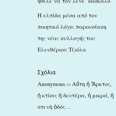
ήθελε να τον λένε δάσκαλο
Η ελπίδα μέσα από τον
ποιητικό λόγο: παρουσίαση
της νέας συλλογής του
Ελευθέριου Τζιόλα
Σχόλια
Anonymous
Αὕτη ἡ Ἄρκτος,
on
ἡ κτίσις ἡ δευτέρα, ἡ μικρά, ἡ
στενὴ ὁδός…