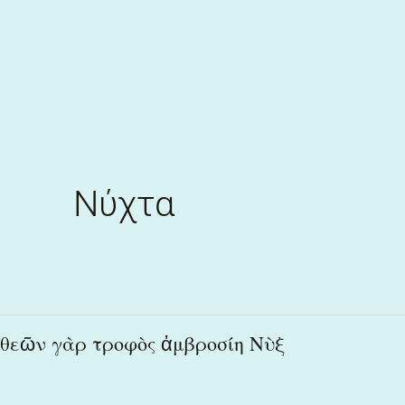
Skip
to
content
Νύχτα
θεῶν
θεῶν γὰρ τροφὸς ἀμβροσίη Νὺξ
γὰρ
τροφὸς