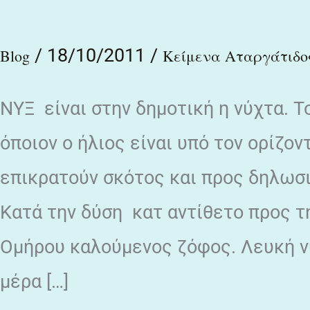
ἀμβροσίη
/
18/10/2011
/
Νὺξ
Blog
Κείμενα Αταργάτιδο
ΝΥΞ είναι στην δημοτική η νύχτα. T
όποιον o ήλιος είναι υπό τον ορίζον
επικρατούν σκότος και προς δηλωσ
Κατά την δύση κατ αντίθετο προς τ
Ομήρου καλούμενος ζόφος. Λευκή νυξ
μέρα […]