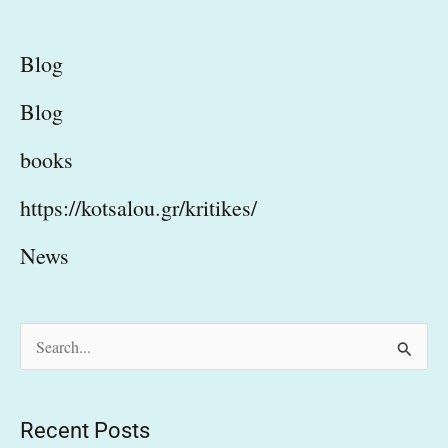
Blog
Blog
books
https://kotsalou.gr/kritikes/
News
S
e
a
Recent Posts