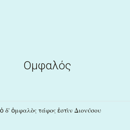
Skip
to
content
Ομφαλός
ὁ
ὁ δ' ὀμφαλὸς τάφος ἐστὶν Διονύσου
δ'
ὀμφαλὸς