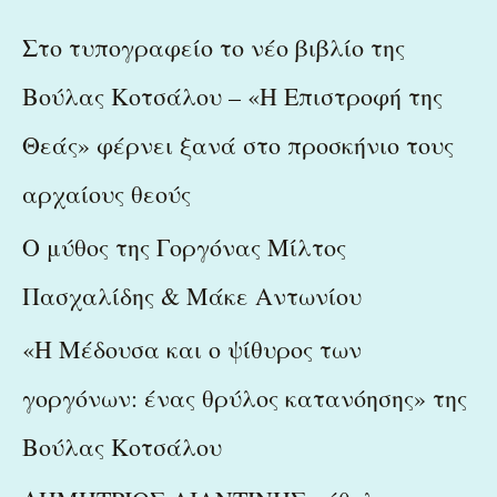
r
c
Στο τυπογραφείο το νέο βιβλίο της
h
Βούλας Κοτσάλου – «Η Επιστροφή της
f
Θεάς» φέρνει ξανά στο προσκήνιο τους
o
r
αρχαίους θεούς
:
Ο μύθος της Γοργόνας Μίλτος
Πασχαλίδης & Μάκε Αντωνίου
«Η Μέδουσα και ο ψίθυρος των
γοργόνων: ένας θρύλος κατανόησης» της
Βούλας Κοτσάλου