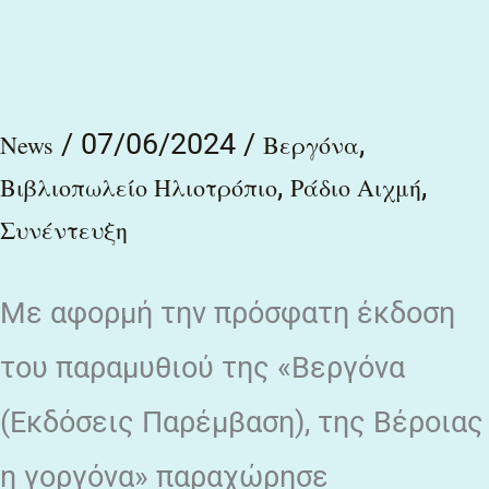
«Λόγια
σταράτα»
(ΡΑΔΙΟ
/
07/06/2024
/
,
News
Βεργόνα
ΑΙΧΜΗ)
,
,
Βιβλιοπωλείο Ηλιοτρόπιο
Ράδιο Αιχμή
στον
Συνέντευξη
Αλέκο
Χατζηκώστα
Με αφορμή την πρόσφατη έκδοση
του παραμυθιού της «Βεργόνα
(Εκδόσεις Παρέμβαση), της Βέροιας
η γοργόνα» παραχώρησε