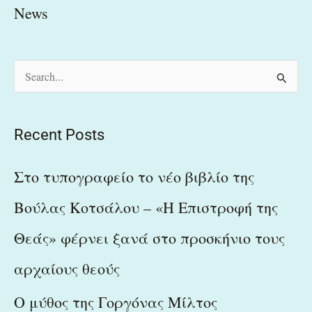
News
S
e
a
Recent Posts
r
c
Στο τυπογραφείο το νέο βιβλίο της
h
Βούλας Κοτσάλου – «Η Επιστροφή της
f
Θεάς» φέρνει ξανά στο προσκήνιο τους
o
r
αρχαίους θεούς
:
Ο μύθος της Γοργόνας Μίλτος