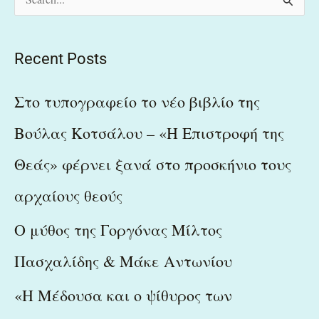
S
e
a
Recent Posts
r
c
Στο τυπογραφείο το νέο βιβλίο της
h
Βούλας Κοτσάλου – «Η Επιστροφή της
f
Θεάς» φέρνει ξανά στο προσκήνιο τους
o
r
αρχαίους θεούς
:
Ο μύθος της Γοργόνας Μίλτος
Πασχαλίδης & Μάκε Αντωνίου
«Η Μέδουσα και ο ψίθυρος των