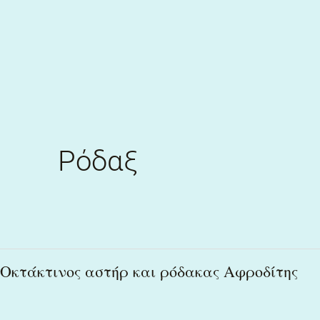
Skip
to
content
Ρόδαξ
Οκτάκτινος
Οκτάκτινος αστήρ και ρόδακας Αφροδίτης
αστήρ
και