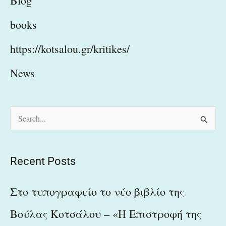
Blog
books
https://kotsalou.gr/kritikes/
News
S
e
a
Recent Posts
r
c
Στο τυπογραφείο το νέο βιβλίο της
h
Βούλας Κοτσάλου – «Η Επιστροφή της
f