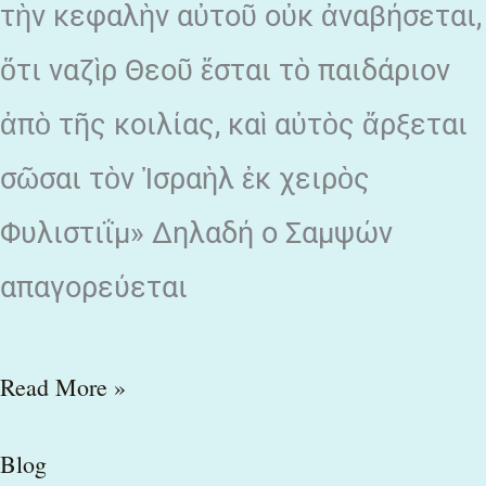
τὴν κεφαλὴν αὐτοῦ οὐκ ἀναβήσεται,
ὅτι ναζὶρ Θεοῦ ἔσται τὸ παιδάριον
ἀπὸ τῆς κοιλίας, καὶ αὐτὸς ἄρξεται
σῶσαι τὸν Ἰσραὴλ ἐκ χειρὸς
Φυλιστιΐμ» Δηλαδή ο Σαμψών
απαγορεύεται
Read More »
Blog