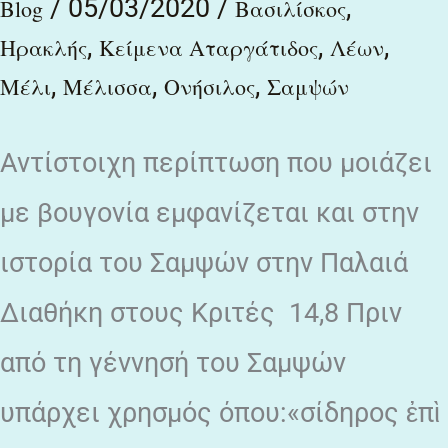
/
05/03/2020
/
,
Blog
Βασιλίσκος
λέοντος;
,
,
,
Ηρακλής
Κείμενα Αταργάτιδος
Λέων
,
,
,
Μέλι
Μέλισσα
Ονήσιλος
Σαμψών
Αντίστοιχη περίπτωση που μοιάζει
με βουγονία εμφανίζεται και στην
ιστορία του Σαμψών στην Παλαιά
Διαθήκη στους Κριτές 14,8 Πριν
από τη γέννησή του Σαμψών
υπάρχει χρησμός όπου:«σίδηρος ἐπὶ