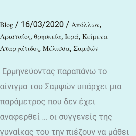
σύμβουλος
/
16/03/2020
/
,
ἀγαθός…
Blog
Απόλλων
,
,
,
Αρισταίος
θρησκεία
Ιερά
Κείμενα
,
,
Αταργάτιδος
Μέλισσα
Σαμψών
Ερμηνεύοντας παραπάνω το
αίνιγμα του Σαμψών υπάρχει μια
παράμετρος που δεν έχει
αναφερθεί … οι συγγενείς της
γυναίκας του την πιέζουν να μάθει