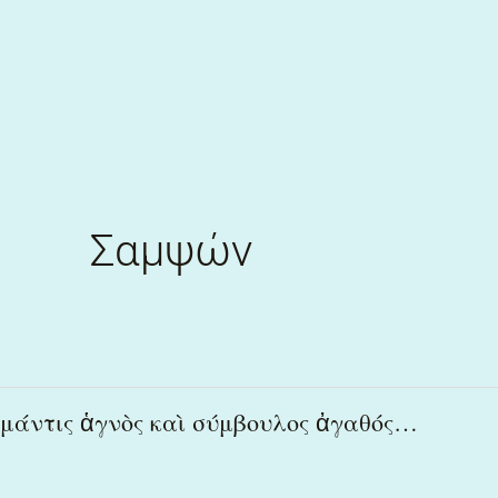
Skip
to
content
Σαμψών
μάντις
μάντις ἁγνὸς καὶ σύμβουλος ἀγαθός…
ἁγνὸς
καὶ