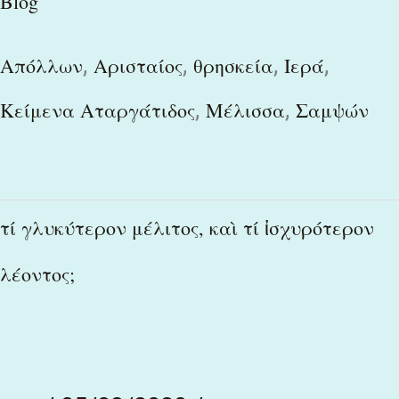
Blog
,
,
,
,
Απόλλων
Αρισταίος
θρησκεία
Ιερά
,
,
Κείμενα Αταργάτιδος
Μέλισσα
Σαμψών
τί
τί γλυκύτερον μέλιτος, καὶ τί ἰσχυρότερον
γλυκύτερον
λέοντος;
μέλιτος,
καὶ
τί
ἰσχυρότερον