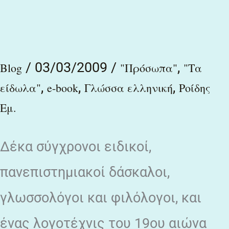
την
ελληνική
γλώσσα
/
03/03/2009
/
,
Blog
"Πρόσωπα"
"Τα
/
,
,
,
είδωλα"
e-book
Γλώσσα ελληνική
Ροίδης
Επιμέλεια
Εμ.
Γιάννη
Η.
Δέκα σύγχρονοι ειδικοί,
Χάρη
πανεπιστημιακοί δάσκαλοι,
γλωσσολόγοι και φιλόλογοι, και
ένας λογοτέχνις του 19ου αιώνα