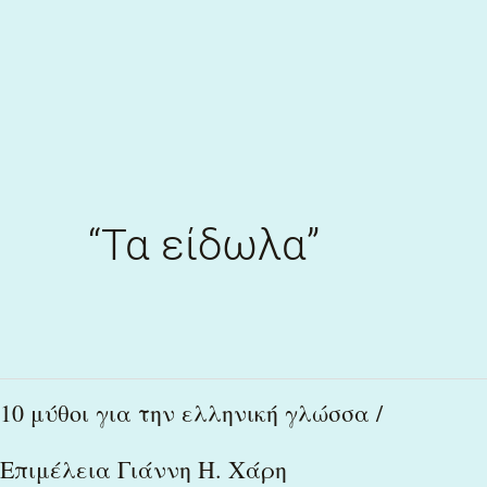
Skip
to
content
“Τα είδωλα”
10
10 μύθοι για την ελληνική γλώσσα /
μύθοι
Επιμέλεια Γιάννη Η. Χάρη
για