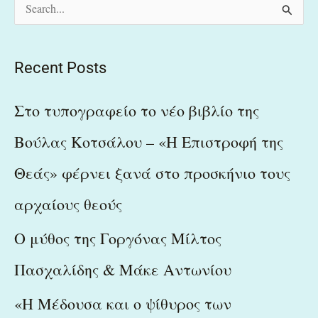
S
e
a
Recent Posts
r
c
Στο τυπογραφείο το νέο βιβλίο της
h
Βούλας Κοτσάλου – «Η Επιστροφή της
f
Θεάς» φέρνει ξανά στο προσκήνιο τους
o
r
αρχαίους θεούς
:
Ο μύθος της Γοργόνας Μίλτος
Πασχαλίδης & Μάκε Αντωνίου
«Η Μέδουσα και ο ψίθυρος των