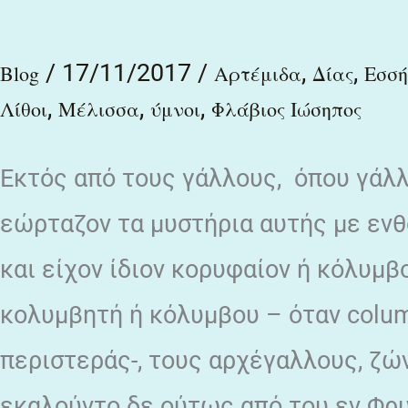
βασιλεὺς
/
17/11/2017
/
,
,
τῶν
Blog
Αρτέμιδα
Δίας
Εσσή
,
,
,
μελισσῶν,
Λίθοι
Μέλισσα
ύμνοι
Φλάβιος Ιώσηπος
νῦν
Εκτός από τους γάλλους, όπου γάλλο
δὲ
ὁ
εώρταζον τα μυστήρια αυτής με ενθ
τῶν
και είχον ίδιον κορυφαίον ή κόλυμβ
ἀνδρῶν.
κολυμβητή ή κόλυμβου – όταν colum
περιστεράς-, τους αρχέγαλλους, ζών
εκαλούντο δε ούτως από του εν Φρυ