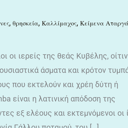
,
,
,
νες
θρησκεία
Καλλίμαχος
Κείμενα Αταργά
ι οι ιερείς της θεάς Κυβέλης, οίτι
ουσιαστικά άσματα και κρότον τυμπ
ους που εκτελούν και χρέη δύτη ή
ba είναι η λατινική απόδοση της
τες εξ ελέους και εκτεμνόμενοι οι ί
γία Γάλλου ποταμού, του […]