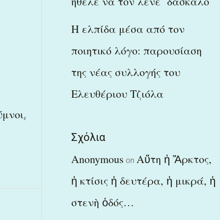
ήθελε να τον λένε δάσκαλο
Η ελπίδα μέσα από τον
ποιητικό λόγο: παρουσίαση
της νέας συλλογής του
Ελευθέριου Τζιόλα
,
ύμνοι
Σχόλια
Anonymous
Αὕτη ἡ Ἄρκτος,
on
ἡ κτίσις ἡ δευτέρα, ἡ μικρά, ἡ
στενὴ ὁδός…