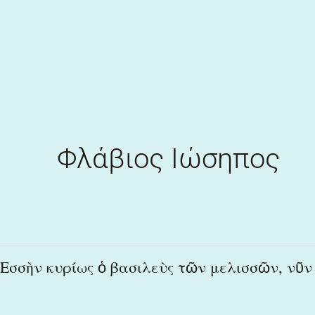
Skip
to
content
Φλάβιος Ιώσηπος
Εσσὴν
Εσσὴν κυρίως ὁ βασιλεὺς τῶν μελισσῶν, νῦν
κυρίως
ὁ