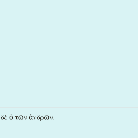
 δὲ ὁ τῶν ἀνδρῶν.