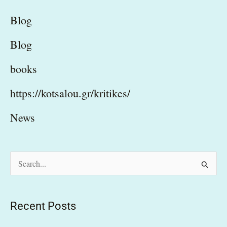
Blog
Blog
books
https://kotsalou.gr/kritikes/
News
S
e
a
Recent Posts
r