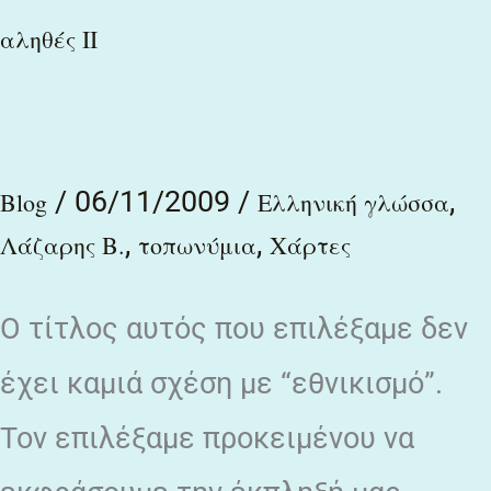
αληθές ΙΙ
σ΄ολο
τον
κόσμο
:
/
06/11/2009
/
,
Blog
Ελληνική γλώσσα
Χάρτες
,
,
Λάζαρης Β.
τοπωνύμια
Χάρτες
που
αποδεικνύουν
Ο τίτλος αυτός που επιλέξαμε δεν
του
έχει καμιά σχέση με “εθνικισμό”.
λόγου
Τον επιλέξαμε προκειμένου να
το
αληθές