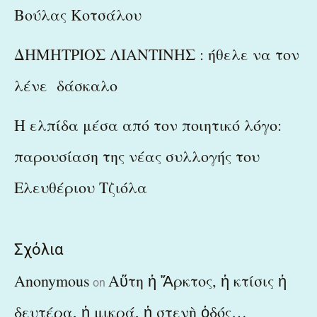
Βούλας Κοτσάλου
ΔΗΜΗΤΡΙΟΣ ΛΙΑΝΤΙΝΗΣ : ήθελε να τον
λένε δάσκαλο
Η ελπίδα μέσα από τον ποιητικό λόγο:
παρουσίαση της νέας συλλογής του
Ελευθέριου Τζιόλα
Σχόλια
Anonymous
Αὕτη ἡ Ἄρκτος, ἡ κτίσις ἡ
on
δευτέρα, ἡ μικρά, ἡ στενὴ ὁδός…