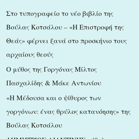
r
c
Στο τυπογραφείο το νέο βιβλίο της
h
Βούλας Κοτσάλου – «Η Επιστροφή της
f
Θεάς» φέρνει ξανά στο προσκήνιο τους
o
r
αρχαίους θεούς
:
Ο μύθος της Γοργόνας Μίλτος
Πασχαλίδης & Μάκε Αντωνίου
«Η Μέδουσα και ο ψίθυρος των
γοργόνων: ένας θρύλος κατανόησης» της
Βούλας Κοτσάλου