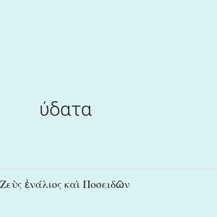
Skip
to
content
ύδατα
Ζεὺς
Ζεὺς ἐνάλιος καὶ Ποσειδῶν
ἐνάλιος
καὶ