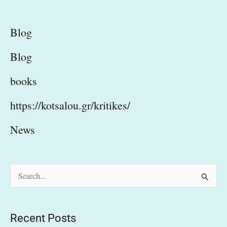
Blog
Blog
books
https://kotsalou.gr/kritikes/
News
S
e
a
Recent Posts