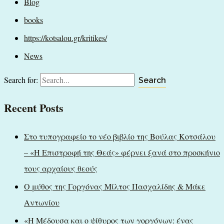
Blog
books
https://kotsalou.gr/kritikes/
News
Search for:
Recent Posts
Στο τυπογραφείο το νέο βιβλίο της Βούλας Κοτσάλου
– «Η Επιστροφή της Θεάς» φέρνει ξανά στο προσκήνιο
τους αρχαίους θεούς
Ο μύθος της Γοργόνας Μίλτος Πασχαλίδης & Μάκε
Αντωνίου
«Η Μέδουσα και ο ψίθυρος των γοργόνων: ένας