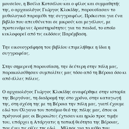
μουσείου, η Βούλα Κοτσάλου και ο φίλος και συμμαθητής
της, ο αρχαιολόγος Γιώργος Κλοκίδης, παρουσίασαν το
μυθολογικό παραμύθι της συγγραφέως. Πρόκειται για ένα
βιβλίο που απευθύνεται σε μικρούς και μεγάλους, με
προτεινόμενες δραστηριότητες για τα παιδιά, το οποίο
κυκλοφορεί από τις εκδόσεις Παρέμβαση.
Την εικονογράφηση του βιβλίου επιμελήθηκε η ίδια η
συγγραφέας.
Στην σημερινή παρουσίαση, την δεύτερη στην πόλη μας,
παρακολούθησαν συμπολίτες μας τόσο από τη Βέροια όσο κι
από άλλες πόλεις.
Ο αρχαιολόγος Γιώργος Κλοκίδης αναφέρθηκε στην ιστορία
της Βεργόνας, τη διαδρομή της στο χρόνο, στην καταγωγή
της, στη σχέση της με τη Βέροια την πόλη μας, γιατί έχουμε
εδώ τον Όλγανο τον ποτάμιο θεό της πόλης μας, όπου οι
πρόγονοί μας οι Βεροιώτες έχτισαν και ηρώο προς τιμήν
του, υπάρχει η Ατάργατις η τοπική θεότητα της Βέροιας,
που έχει τις ρίζες της εδώ… Μίλησε για το μύθο που