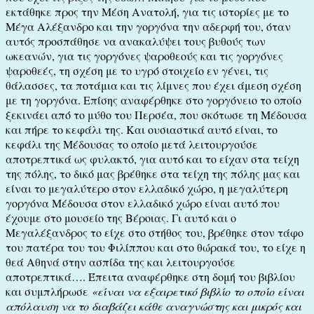
εκτάθηκε προς την Μέση Ανατολή, για τις ιστορίες με το
Μέγα Αλέξανδρο και την γοργόνα την αδερφή του, όταν
αυτός προσπάθησε να ανακαλύψει τους βυθούς των
ωκεανών, για τις γοργόνες ψαροθεούς και τις γοργόνες
ψαροθεές, τη σχέση με το υγρό στοιχείο εν γένει, τις
θάλασσες, τα ποτάμια και τις λίμνες που έχει άμεση σχέση
με τη γοργόνα. Επίσης αναφέρθηκε στο γοργόνειο το οποίο
ξεκινάει από το μύθο του Περσέα, που σκότωσε τη Μέδουσα
και πήρε το κεφάλι της. Και ουσιαστικά αυτό είναι, το
κεφάλι της Μέδουσας το οποίο μετά λειτουργούσε
αποτρεπτικά ως φυλακτό, για αυτό και το είχαν στα τείχη
της πόλης, το δικό μας βρέθηκε στα τείχη της πόλης μας και
είναι το μεγαλύτερο στον ελλαδικό χώρο, η μεγαλύτερη
γοργόνα Μέδουσα στον ελλαδικό χώρο είναι αυτό που
έχουμε στο μουσείο της Βέροιας. Γι αυτό και ο
Μεγαλέξανδρος το είχε στο στήθος του, βρέθηκε στον τάφο
του πατέρα του του Φιλίππου και στο θώρακά του, το είχε η
θεά Αθηνά στην ασπίδα της και λειτουργούσε
αποτρεπτικά…. Έπειτα αναφέρθηκε στη δομή του βιβλίου
και συμπλήρωσε
«είναι να εξαιρετικό βιβλίο το οποίο είναι
απόλαυση να το διαβάζει κάθε αναγνώστης και μικρός και