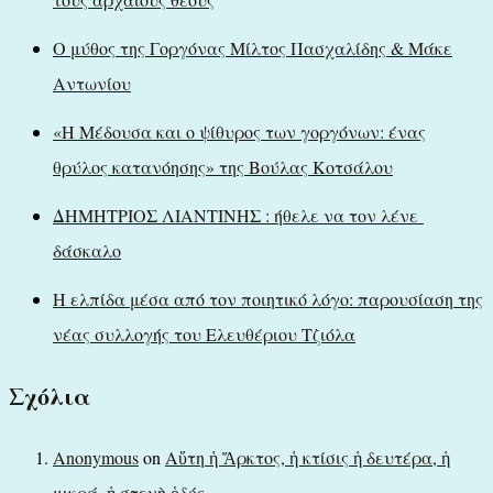
Ο μύθος της Γοργόνας Μίλτος Πασχαλίδης & Μάκε
Αντωνίου
«Η Μέδουσα και ο ψίθυρος των γοργόνων: ένας
θρύλος κατανόησης» της Βούλας Κοτσάλου
ΔΗΜΗΤΡΙΟΣ ΛΙΑΝΤΙΝΗΣ : ήθελε να τον λένε
δάσκαλο
Η ελπίδα μέσα από τον ποιητικό λόγο: παρουσίαση της
νέας συλλογής του Ελευθέριου Τζιόλα
Σχόλια
Anonymous
on
Αὕτη ἡ Ἄρκτος, ἡ κτίσις ἡ δευτέρα, ἡ
μικρά, ἡ στενὴ ὁδός…