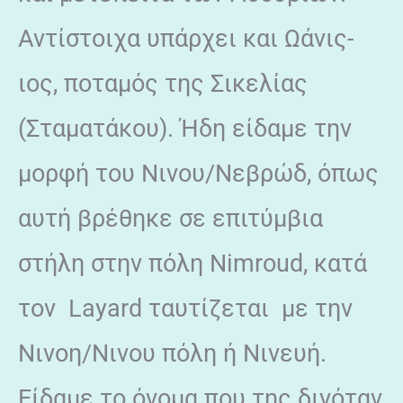
Αντίστοιχα υπάρχει και Ωάνις-
ιος, ποταμός της Σικελίας
(Σταματάκου). Ήδη είδαμε την
μορφή του Νινου/Νεβρώδ, όπως
αυτή βρέθηκε σε επιτύμβια
στήλη στην πόλη Νimroud, κατά
τον Layard ταυτίζεται με την
Νινοη/Νινου πόλη ή Νινευή.
Είδαμε το όνομα που της δινόταν