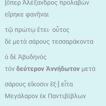
[ὅπερ Ἀλέξανδρος προλαβὼν
εἴρηκε φανῆναι
τῷ πρώτῳ ἔτει· οὗτος
δὲ μετὰ σάρους τεσσαράκοντα·
ὁ δὲ Ἀβυδηνὸς
τὸν
δεύτερον
Ἀννήδωτον
μετὰ
σάρους εἴκοσιν ἕξ·] εἶτα
Μεγάλαρον ἐκ Παντιβίβλων