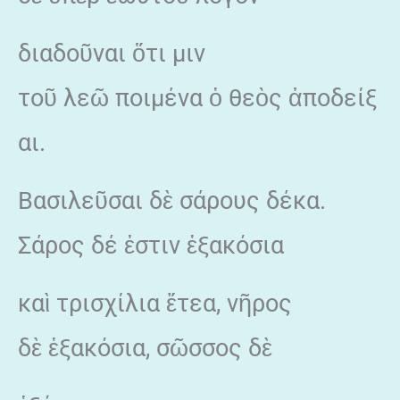
διαδοῦναι ὅτι μιν
τοῦ λεῶ ποιμένα ὁ θεὸς ἀποδείξ
αι.
Βασιλεῦσαι δὲ σάρους δέκα.
Σάρος δέ ἐστιν ἑξακόσια
καὶ τρισχίλια ἔτεα, νῆρος
δὲ ἑξακόσια, σῶσσος δὲ