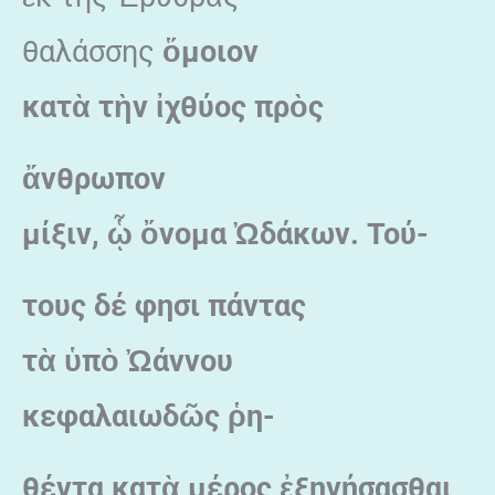
θαλάσσης
ὅμοιον
κατ
ὰ τ
ὴν
ἰχθύος πρ
ὸς
ἄνθρωπον
μίξιν,
ᾧ
ὄνομα
Ὠδάκων. Τού-
τους δέ φησι πάντας
τ
ὰ
ὑπ
ὸ
Ὠάννου
κεφαλαιωδ
ῶς
ῥη-
θέντα κατ
ὰ μέρος
ἐξηγήσασθαι
.