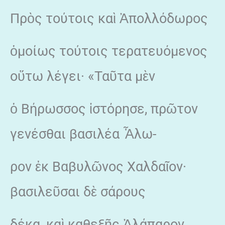
Πρὸς τούτοις καὶ Ἀπολλόδωρος
ὁμοίως τούτοις τερατευόμενος
οὕτω λέγει· «Ταῦτα μὲν
ὁ Βήρωσσος ἱστόρησε, πρῶτον
γενέσθαι βασιλέα Ἆλω-
ρον ἐκ Βαβυλῶνος Χαλδαῖον·
βασιλεῦσαι δὲ σάρους
δέκα, καὶ καθεξῆς Ἀλάπαρον