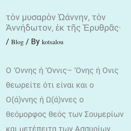
Skip
τὸν μυσαρὸν Ὠάννην, τὸν
to
Ἀννήδωτον, ἐκ τῆς Ἐρυθρᾶς·
content
/
/ By
Blog
kotsalou
O ‘Οννης ή ‘Οννις– ‘Ονης ή Ονις
θεωρείτε ότι είναι και ο
Ο(ά)ννης ή Ω(ά)ννες ο
θεόμορφος θεός των Σουμερίων
και μετέπειτα των Ασσυρίων.