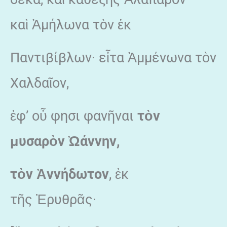
καὶ Ἀμήλωνα τὸν ἐκ
Παντιβίβλων· εἶτα Ἀμμένωνα τὸν
Χαλδαῖον,
ἐφ’ οὗ φησι φανῆναι
τ
ὸν
μυσαρ
ὸν
Ὠάννην,
τ
ὸν
Ἀννήδωτον
, ἐκ
τῆς Ἐρυθρᾶς·