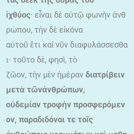
ἰχθύος
· εἶναι δὲ αὐτῷ φωνὴν ἀνθ
ρώπου, τὴν δὲ εἰκόνα
αὐτοῦ ἔτι καὶ νῦν διαφυλάσσεσθα
ι· τοῦτο δὲ, φησὶ, τὸ
ζῶον, τὴν μὲν ἡμέραν
διατρίβειν
μετ
ὰ
τ
ῶν
ἀνθρώπων
,
ο
ὐδεμίαν
τροφ
ὴν
προσφερόμεν
ον
, παραδιδόναι
τε
το
ῖς