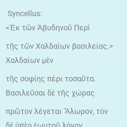
Syncellus:
<Ἐκ τῶν Ἀβυδηνοῦ Περὶ
τῆς τῶν Χαλδαίων βασιλείας.>
Χαλδαίων μὲν
τῆς σοφίης πέρι τοσαῦτα.
Βασιλεῦσαι δὲ τῆς χώρας
πρῶτον λέγεται Ἄλωρον, τὸν
δὲ ὑπὲρ ἑωυτοῦ λόγον