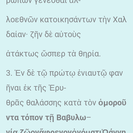
ρώπων γενέσθαι ἀλ-
λοεθνῶν κατοικησάντων τὴν Χαλ
δαίαν· ζῆν δὲ αὐτοὺς
ἀτάκτως ὥσπερ τὰ θηρία.
3. Ἐν δὲ τῷ πρώτῳ ἐνιαυτῷ φαν
ῆναι ἐκ τῆς Ἐρυ-
θρᾶς θαλάσσης κατὰ τὸν
ὁμορο
ῦ
ντα
τόπον
τ
ῇ
Βαβυλω
–
νί
ᾳ
ζ
ῶον
ἄφρενον
ὀνόματι
Ὠάννη