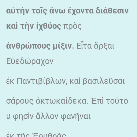
α
ὐτ
ὴν το
ῖς
ἄνω
ἔχοντα διάθεσιν
κα
ὶ τ
ὴν
ἰχθύος
πρὸς
ἀνθρώπους μίξιν.
Εἶτα ἄρξαι
Εὐεδώραχον
ἐκ Παντιβίβλων, καὶ βασιλεῦσαι
σάρους ὀκτωκαίδεκα. Ἐπὶ τούτο
υ φησὶν ἄλλον φανῆναι
ἐκ τῆς Ἐρυθρᾶς