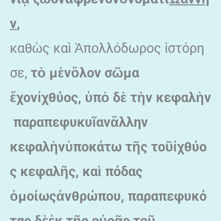
ν
,
καθὼς καὶ Ἀπολλόδωρος ἱστόρη
σε,
τ
ὸ
μ
ὲν
ὅλον
σ
ῶμα
ἔχον
ἰχθύος
,
ὑπ
ὸ
δ
ὲ
τ
ὴν
κεφαλ
ὴν
παραπεφυκυ
ῖαν
ἄλλην
κεφαλ
ὴν
ὑποκάτω
τ
ῆς
το
ῦ
ἰχθύο
ς
κεφαλ
ῆς
, κα
ὶ
πόδας
ὁμοίως
ἀνθρώπου
, παραπεφυκό
τας
δ
ὲ
ἐκ
τ
ῆς
ο
ὐρ
ᾶς
το
ῦ