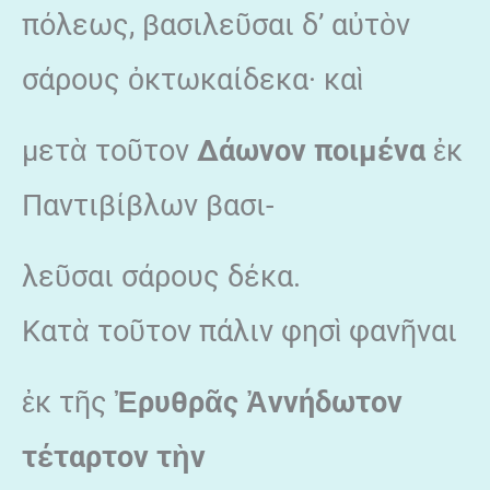
πόλεως, βασιλεῦσαι δ’ αὐτὸν
σάρους ὀκτωκαίδεκα· καὶ
μετὰ τοῦτον
Δάωνον ποιμένα
ἐκ
Παντιβίβλων βασι-
λεῦσαι σάρους δέκα.
Κατὰ τοῦτον πάλιν φησὶ φανῆναι
ἐκ τῆς
Ἐρυθρ
ᾶς
Ἀννήδωτον
τέταρτον τ
ὴν