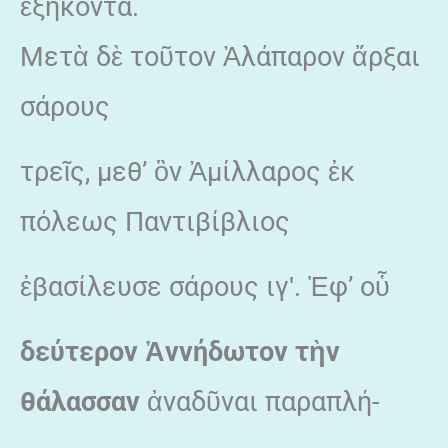
ἑξήκοντα.
Μετὰ δὲ τοῦτον Ἀλάπαρον ἄρξαι
σάρους
τρεῖς, μεθ’ ὃν Ἀμίλλαρος ἐκ
πόλεως Παντιβίβλιος
ἐβασίλευσε σάρους ιγʹ. Ἐφ’ οὗ
δεύτερον
Ἀννήδωτον τ
ὴν
θάλασσαν
ἀναδῦναι παραπλή-