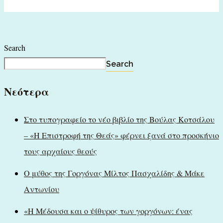
Search
Search
Νεότερα
Στο τυπογραφείο το νέο βιβλίο της Βούλας Κοτσάλου
– «Η Επιστροφή της Θεάς» φέρνει ξανά στο προσκήνιο
τους αρχαίους θεούς
Ο μύθος της Γοργόνας Μίλτος Πασχαλίδης & Μάκε
Αντωνίου
«Η Μέδουσα και ο ψίθυρος των γοργόνων: ένας