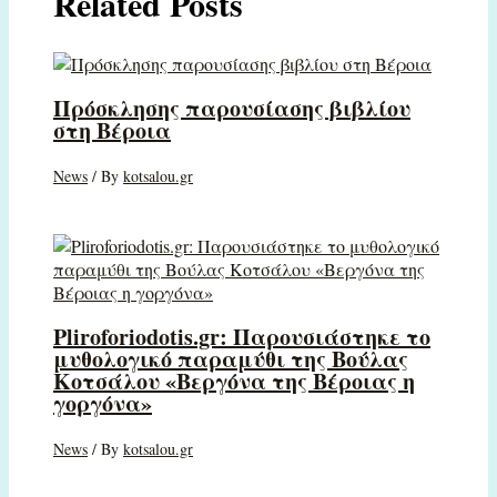
Related Posts
Πρόσκλησης παρουσίασης βιβλίου
στη Βέροια
News
/ By
kotsalou.gr
Pliroforiodotis.gr: Παρουσιάστηκε το
μυθολογικό παραμύθι της Βούλας
Κοτσάλου «Βεργόνα της Βέροιας η
γοργόνα»
News
/ By
kotsalou.gr