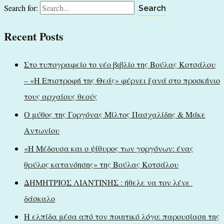
Search for:
Recent Posts
Στο τυπογραφείο το νέο βιβλίο της Βούλας Κοτσάλου
– «Η Επιστροφή της Θεάς» φέρνει ξανά στο προσκήνιο
τους αρχαίους θεούς
Ο μύθος της Γοργόνας Μίλτος Πασχαλίδης & Μάκε
Αντωνίου
«Η Μέδουσα και ο ψίθυρος των γοργόνων: ένας
θρύλος κατανόησης» της Βούλας Κοτσάλου
ΔΗΜΗΤΡΙΟΣ ΛΙΑΝΤΙΝΗΣ : ήθελε να τον λένε
δάσκαλο
Η ελπίδα μέσα από τον ποιητικό λόγο: παρουσίαση της