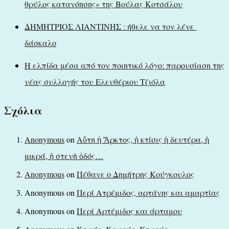
θρύλος κατανόησης» της Βούλας Κοτσάλου
ΔΗΜΗΤΡΙΟΣ ΛΙΑΝΤΙΝΗΣ : ήθελε να τον λένε
δάσκαλο
Η ελπίδα μέσα από τον ποιητικό λόγο: παρουσίαση της
νέας συλλογής του Ελευθέριου Τζιόλα
Σχόλια
Anonymous
on
Αὕτη ἡ Ἄρκτος, ἡ κτίσις ἡ δευτέρα, ἡ
μικρά, ἡ στενὴ ὁδός…
Anonymous
on
Πέθανε ο Δημήτρης Κούγκουλος
Anonymous
on
Περί Ατρέμιδος, αρτάνης και αμαρτίας
Anonymous
on
Περί Αρτέμιδος και άρταμου