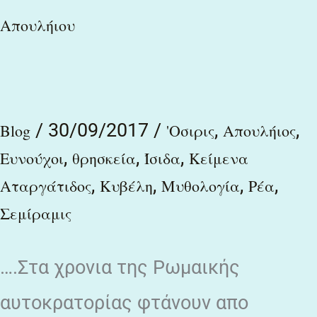
Απουλήιου
μητραγυρτών
απο
το
Χρυσό
/
30/09/2017
/
,
,
Blog
'Οσιρις
Απουλήιος
γάιδαρο
,
,
,
Ευνούχοι
θρησκεία
Ίσιδα
Κείμενα
ή
,
,
,
,
Αταργάτιδος
Κυβέλη
Μυθολογία
Ρέα
μεταμορφώσεις
Σεμίραμις
του
Απουλήιου
….Στα χρονια της Ρωμαικής
αυτοκρατορίας φτάνουν απο