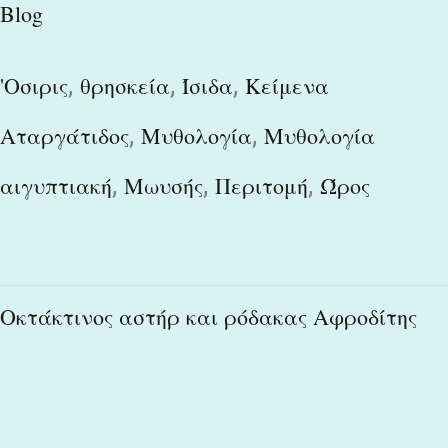
Blog
,
,
,
'Οσιρις
θρησκεία
Ίσιδα
Κείμενα
,
,
Αταργάτιδος
Μυθολογία
Μυθολογία
,
,
,
αιγυπτιακή
Μωυσής
Περιτομή
Ώρος
Οκτάκτινος
Οκτάκτινος αστήρ και ρόδακας Αφροδίτης
αστήρ
και
ρόδακας