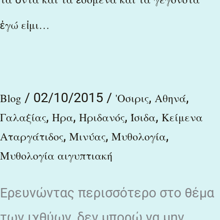
ὄντα
ἐγώ εἰμι…
καὶ
τὰ
ἐσόμενα
καὶ
/
02/10/2015
/
,
,
Blog
'Οσιρις
Αθηνά
τὰ
,
,
,
,
Γαλαξίας
Ηρα
Ηριδανός
Ίσιδα
Κείμενα
γεγονότα
,
,
,
Αταργάτιδος
Μινύας
Μυθολογία
ἐγώ
Μυθολογία αιγυπτιακή
εἰμι…
Ερευνώντας περισσότερο στο θέμα
των ιχθύων, δεν μπορώ να μην