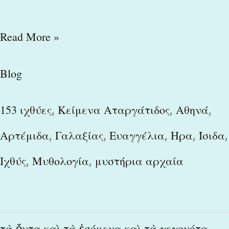
Read More »
Blog
,
,
,
153 ιχθύες
Kείμενα Αταργάτιδος
Αθηνά
,
,
,
,
,
Αρτέμιδα
Γαλαξίας
Ευαγγέλια
Ηρα
Ίσιδα
,
,
Ιχθύς
Μυθολογία
μυστήρια αρχαία
τὰ
τὰ ὄντα καὶ τὰ ἐσόμενα καὶ τὰ γεγονότα