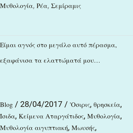
,
,
Μυθολογία
Ρέα
Σεμίραμις
Είμαι
Είμαι αγνός στο μεγάλο αυτό πέρασμα,
αγνός
εξαφάνισα τα ελαττώματά μου…
στο
μεγάλο
αυτό
πέρασμα,
/
28/04/2017
/
,
,
Blog
'Οσιρις
θρησκεία
εξαφάνισα
,
,
,
Ίσιδα
Κείμενα Αταργάτιδος
Μυθολογία
τα
,
,
Μυθολογία αιγυπτιακή
Μωυσής