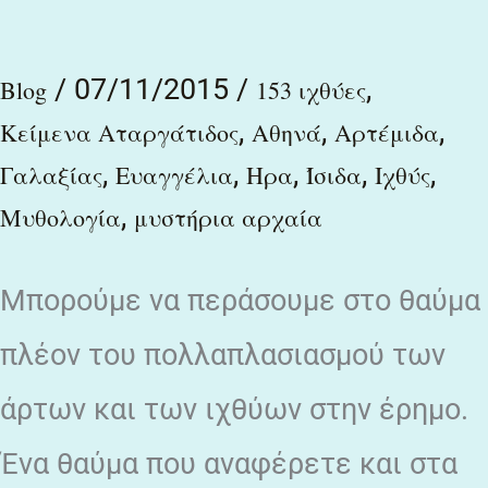
καλουμένης
φιάλης
/
07/11/2015
/
,
–
Blog
153 ιχθύες
,
,
,
αρακίδος
Kείμενα Αταργάτιδος
Αθηνά
Αρτέμιδα
,
,
,
,
,
Γαλαξίας
Ευαγγέλια
Ηρα
Ίσιδα
Ιχθύς
,
Μυθολογία
μυστήρια αρχαία
Μπορούμε να περάσουμε στο θαύμα
πλέον του πολλαπλασιασμού των
άρτων και των ιχθύων στην έρημο.
Ένα θαύμα που αναφέρετε και στα