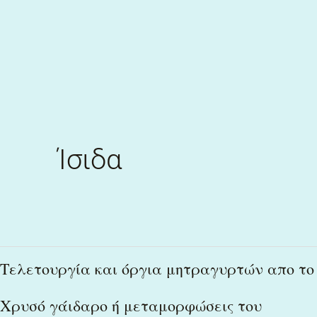
Skip
to
content
Ίσιδα
Τελετουργία
Τελετουργία και όργια μητραγυρτών απο το
και
Χρυσό γάιδαρο ή μεταμορφώσεις του
όργια