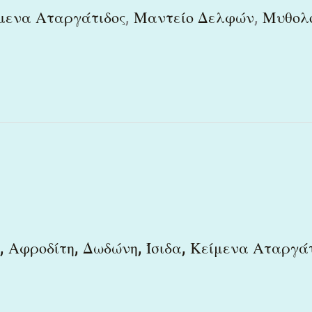
,
,
μενα Αταργάτιδος
Μαντείο Δελφών
Μυθολ
,
,
,
,
Αφροδίτη
Δωδώνη
Ίσιδα
Κείμενα Αταργάτ