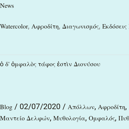
News
,
,
,
Watercolor
Αφροδίτη
Διαγωνισμός
Εκδόσεις
ὁ
ὁ δ' ὀμφαλὸς τάφος ἐστὶν Διονύσου
δ'
ὀμφαλὸς
τάφος
/
02/07/2020
/
,
,
ἐστὶν
Blog
Απόλλων
Αφροδίτη
,
,
,
Διονύσου
Μαντείο Δελφών
Μυθολογία
Ομφαλός
Πυθ