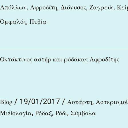
,
,
,
,
Απόλλων
Αφροδίτη
Διόνυσος
Ζαγρεύς
Κεί
,
Ομφαλός
Πυθία
Οκτάκτινος
Οκτάκτινος αστήρ και ρόδακας Αφροδίτης
αστήρ
και
ρόδακας
/
19/01/2017
/
,
Αφροδίτης
Blog
Αστάρτη
Αστερισμοί
,
,
,
Μυθολογία
Ρόδαξ
Ρόδι
Σύμβολα