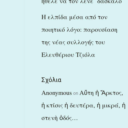
ήθελε να τον λένε δάσκαλο
Η ελπίδα μέσα από τον
ποιητικό λόγο: παρουσίαση
της νέας συλλογής του
Ελευθέριου Τζιόλα
Σχόλια
Anonymous
Αὕτη ἡ Ἄρκτος,
on
ἡ κτίσις ἡ δευτέρα, ἡ μικρά, ἡ
στενὴ ὁδός…