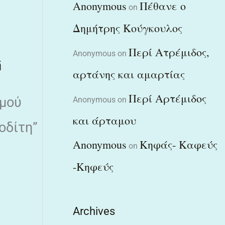
Anonymous
Πέθανε ο
on
Δημήτρης Κούγκουλος
Περί Ατρέμιδος,
Anonymous
on
ή
αρτάνης και αμαρτίας
Περί Αρτέμιδος
σμού
Anonymous
on
και άρταμου
οδίτη”
Anonymous
Κηφάς- Καφεύς
on
-Κηφεύς
Archives