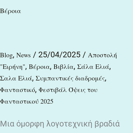
Βέροια
το
Λογοτεχνικό
Φεστιβάλ
«Όψεις
,
/
25/04/2025
/
Blog
News
Αποστολή
του
,
,
,
,
"Ειρήνη"
Βέροια
Βιβλία
Σάλα Ελιά
Φανταστικού»
,
,
Σαλα Ελιά
Συμπαντικές διαδρομές
στη
,
Φανταστικό
Φεστιβάλ Όψεις του
Βέροια
Φανταστικού 2025
Μια όμορφη λογοτεχνική βραδιά