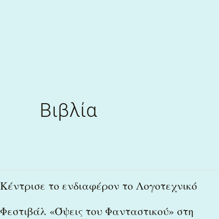
Skip
to
content
Βιβλία
Κέντρισε
Κέντρισε το ενδιαφέρον το Λογοτεχνικό
το
Φεστιβάλ «Όψεις του Φανταστικού» στη
ενδιαφέρον