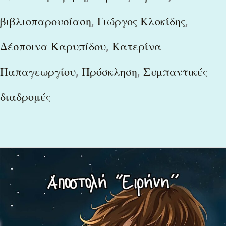
,
,
βιβλιοπαρουσίαση
Γιώργος Κλοκίδης
,
Δέσποινα Καρυπίδου
Κατερίνα
,
,
Παπαγεωργίου
Πρόσκληση
Συμπαντικές
διαδρομές
Το
νέο
βιβλίο
της