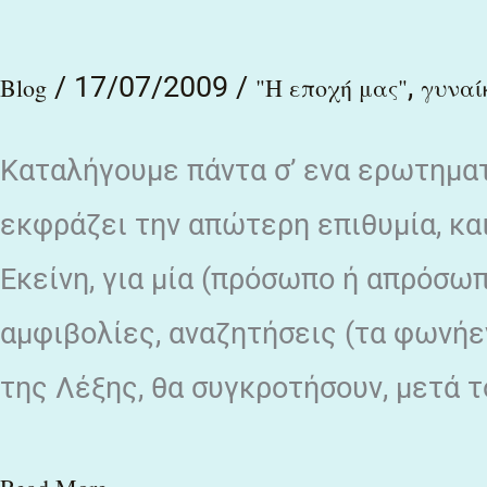
γυναίκα
/
17/07/2009
/
,
/
Blog
"Η εποχή μας"
γυναί
Παύλου
Καταλήγουμε πάντα σ’ ενα ερωτηματ
Κυράγγελου
εκφράζει την απώτερη επιθυμία, και 
Εκείνη, για μία (πρόσωπο ή απρόσωπ
αμφιβολίες, αναζητήσεις (τα φωνήε
της Λέξης, θα συγκροτήσουν, μετά τ