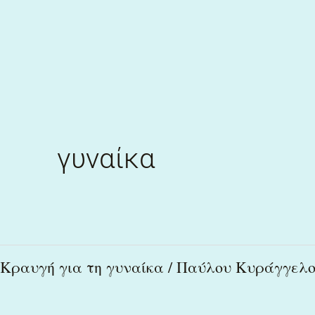
Skip
to
content
γυναίκα
Κραυγή
Κραυγή για τη γυναίκα / Παύλου Κυράγγελ
για
τη