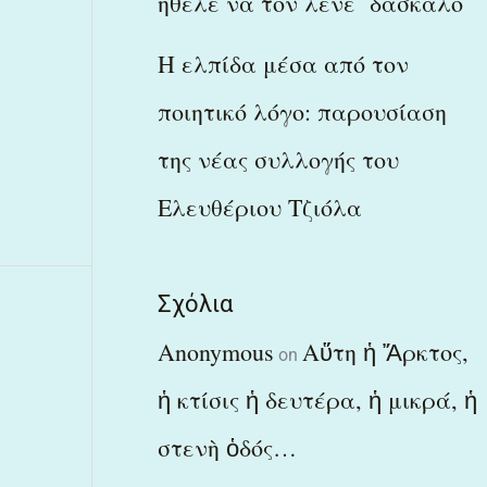
ήθελε να τον λένε δάσκαλο
Η ελπίδα μέσα από τον
ποιητικό λόγο: παρουσίαση
της νέας συλλογής του
Ελευθέριου Τζιόλα
Σχόλια
Anonymous
Αὕτη ἡ Ἄρκτος,
on
ἡ κτίσις ἡ δευτέρα, ἡ μικρά, ἡ
στενὴ ὁδός…