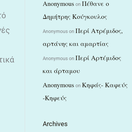
Anonymous
Πέθανε ο
on
τό
Δημήτρης Κούγκουλος
νές
Περί Ατρέμιδος,
Anonymous
on
αρτάνης και αμαρτίας
Περί Αρτέμιδος
τικά
Anonymous
on
και άρταμου
Anonymous
Κηφάς- Καφεύς
on
-Κηφεύς
Archives