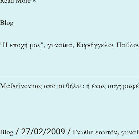
Read More »
Blog
,
,
"Η εποχή μας"
γυναίκα
Κυράγγελος Παύλο
Μαθαίνοντας
Μαθαίνοντας απο το θήλυ : ή ένας συγγραφέ
απο
το
θήλυ
/
27/02/2009
/
,
:
Blog
Γνωθις εαυτόν
γυνα