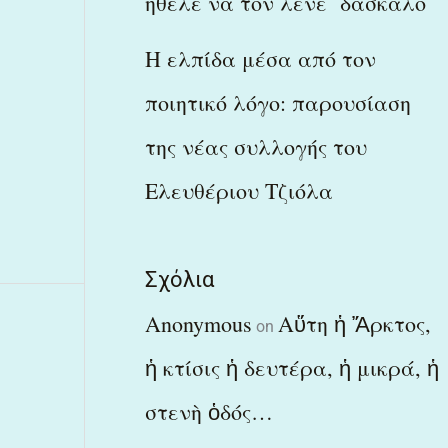
ήθελε να τον λένε δάσκαλο
Η ελπίδα μέσα από τον
ποιητικό λόγο: παρουσίαση
της νέας συλλογής του
Ελευθέριου Τζιόλα
Σχόλια
Anonymous
Αὕτη ἡ Ἄρκτος,
on
ἡ κτίσις ἡ δευτέρα, ἡ μικρά, ἡ
στενὴ ὁδός…