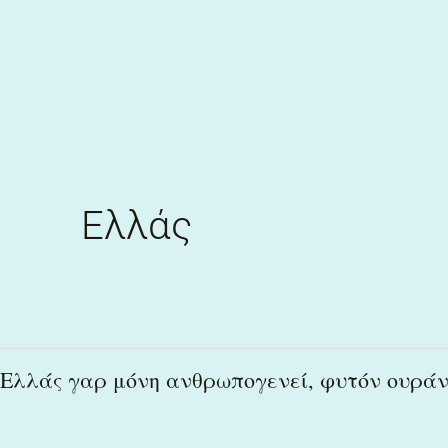
Skip
to
content
Ελλάς
Ελλάς
Ελλάς γαρ μόνη ανθρωπογενεί, φυτόν ουράν
γαρ
μόνη