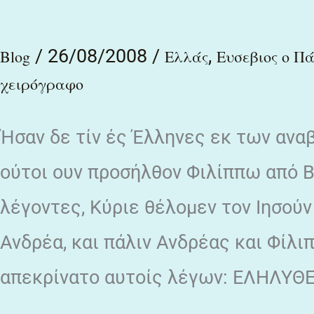
ανθρωπογενεί,
/
26/08/2008
/
,
φυτόν
Blog
Ελλάς
Ευσεβιος ο Π
ουράνιον
χειρόγραφο
και
Ήσαν δε τίν ές Έλληνες εκ των ανα
βλάστημα
Θείον
ούτοι ουν προσήλθον Φιλίππω από Β
ηκριβωμένον
λέγοντες, Κύριε θέλομεν τον Ιησούν
Ανδρέα, και πάλιν Ανδρέας και Φίλι
απεκρίνατο αυτοίς λέγων: ΕΛΗΛΥΘ