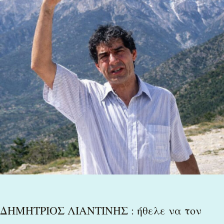
ήθελε
να
τον
λένε
δάσκαλο
ΔΗΜΗΤΡΙΟΣ ΛΙΑΝΤΙΝΗΣ : ήθελε να τον