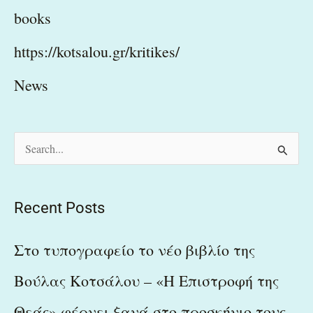
books
https://kotsalou.gr/kritikes/
News
S
e
a
Recent Posts
r
c
Στο τυπογραφείο το νέο βιβλίο της
h
Βούλας Κοτσάλου – «Η Επιστροφή της
f
Θεάς» φέρνει ξανά στο προσκήνιο τους
o