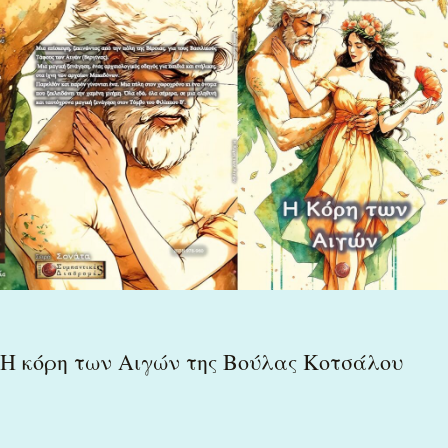
κόρη
των
Αιγών
της
Βούλας
Κοτσάλου
H κόρη των Αιγών της Βούλας Κοτσάλου