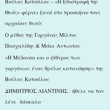
Βούλας Κοτσάλου – «Η Επιστροφή της
f
Θεάς» φέρνει ξανά στο προσκήνιο τους
o
r
αρχαίους θεούς
:
Ο μύθος της Γοργόνας Μίλτος
Πασχαλίδης & Μάκε Αντωνίου
«Η Μέδουσα και ο ψίθυρος των
γοργόνων: ένας θρύλος κατανόησης» της
Βούλας Κοτσάλου
ΔΗΜΗΤΡΙΟΣ ΛΙΑΝΤΙΝΗΣ : ήθελε να τον
λένε δάσκαλο