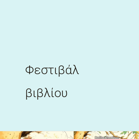
Skip
to
content
Φεστιβάλ
βιβλίου
H