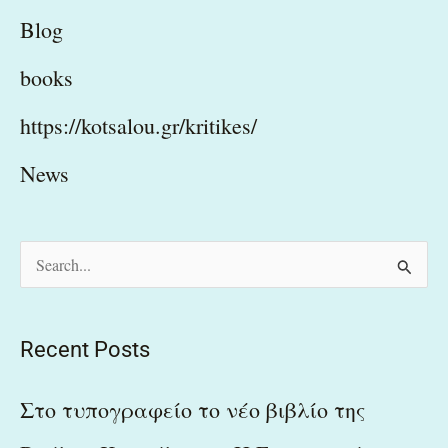
Blog
books
https://kotsalou.gr/kritikes/
News
S
e
a
Recent Posts
r
c
Στο τυπογραφείο το νέο βιβλίο της
h