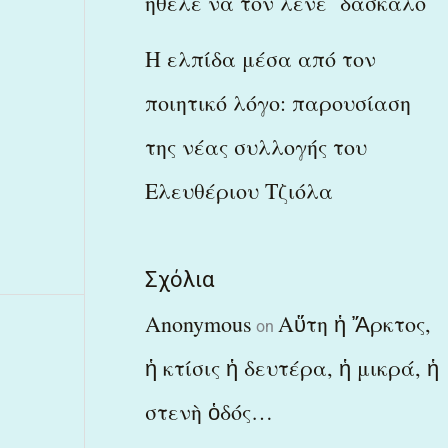
ήθελε να τον λένε δάσκαλο
Η ελπίδα μέσα από τον
ποιητικό λόγο: παρουσίαση
της νέας συλλογής του
Ελευθέριου Τζιόλα
Σχόλια
Anonymous
Αὕτη ἡ Ἄρκτος,
on
ἡ κτίσις ἡ δευτέρα, ἡ μικρά, ἡ
στενὴ ὁδός…