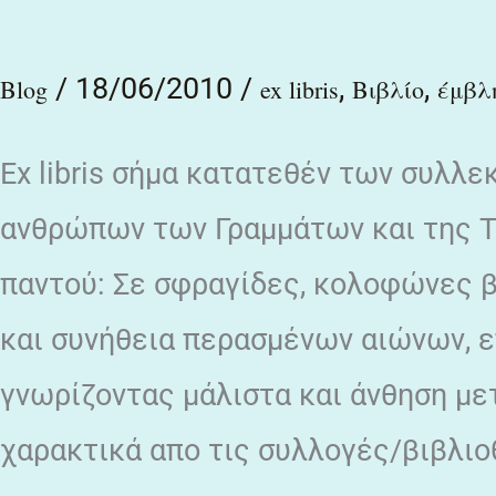
απο
/
18/06/2010
/
,
,
τη
Blog
ex libris
Βιβλίο
έμβλ
βιβλιοθήκη
Ex libris σήμα κατατεθέν των συλλε
του
ανθρώπων των Γραμμάτων και της Τέ
παντού: Σε σφραγίδες, κολοφώνες β
και συνήθεια περασμένων αιώνων, επ
γνωρίζοντας μάλιστα και άνθηση μ
χαρακτικά απο τις συλλογές/βιβλιο