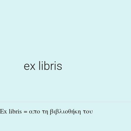
Skip
to
content
ex libris
Ex
Ex libris = απο τη βιβλιοθήκη του
libris
=