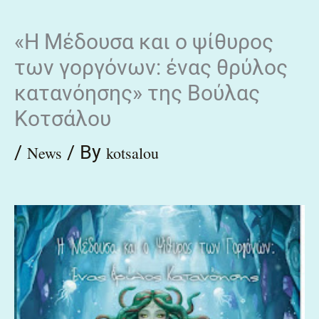
Skip
«Η Μέδουσα και ο ψίθυρος
to
των γοργόνων: ένας θρύλος
content
κατανόησης» της Βούλας
Κοτσάλου
/
/ By
News
kotsalou