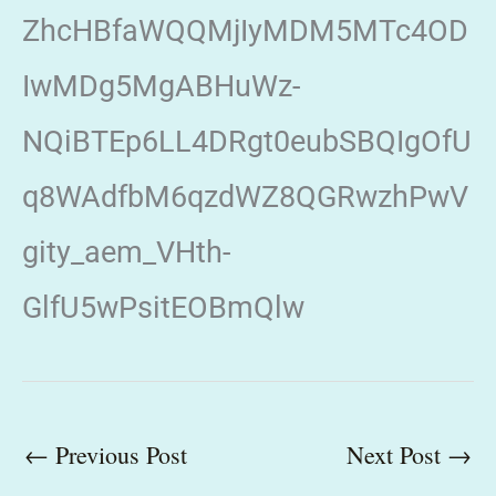
ZhcHBfaWQQMjIyMDM5MTc4OD
IwMDg5MgABHuWz-
NQiBTEp6LL4DRgt0eubSBQIgOfU
q8WAdfbM6qzdWZ8QGRwzhPwV
gity_aem_VHth-
GlfU5wPsitEOBmQlw
←
Previous Post
Next Post
→