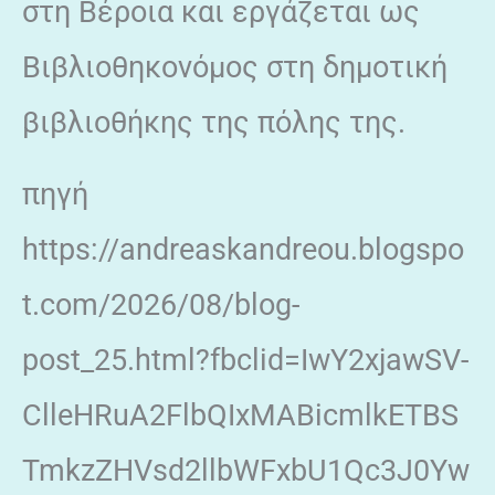
στη Βέροια και εργάζεται ως
Βιβλιοθηκονόμος στη δημοτική
βιβλιοθήκης της πόλης της.
πηγή
https://andreaskandreou.blogspo
t.com/2026/08/blog-
post_25.html?fbclid=IwY2xjawSV-
ClleHRuA2FlbQIxMABicmlkETBS
TmkzZHVsd2llbWFxbU1Qc3J0Yw