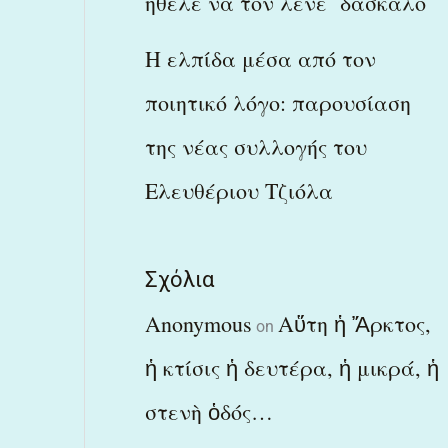
ήθελε να τον λένε δάσκαλο
Η ελπίδα μέσα από τον
ποιητικό λόγο: παρουσίαση
της νέας συλλογής του
Ελευθέριου Τζιόλα
Σχόλια
Anonymous
Αὕτη ἡ Ἄρκτος,
on
ἡ κτίσις ἡ δευτέρα, ἡ μικρά, ἡ
στενὴ ὁδός…